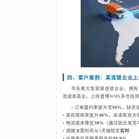
四、客户案例：某连锁企业上
华东某大型家居连锁企业，拥有
流成本高企。上线壹博WMS多仓协
• 订单履约率提升至
99%
，缺货投
• 库存周转率提升
40%
，呆滞库存大
• 物流成本降低
30%
（通过就近发货
• 调拨决策时间从3天缩短至
实时
• 全局库存准确率稳定在
99.9%