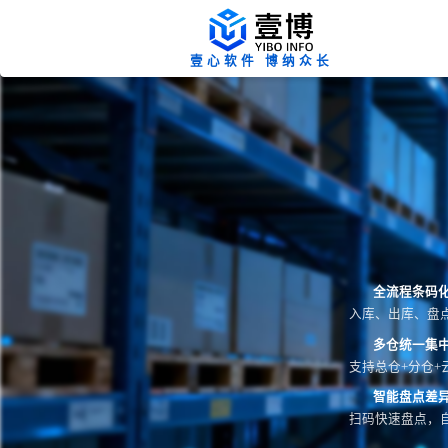
壹心软件 博纳众长
全流程条码
入库、出库、盘
多仓统一集
支持总仓+分仓+
智能盘点差
扫码快速盘点，