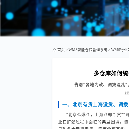
首页
>
WMS智能仓储管理系统
>
WMS行业
多仓库如何统
告别“各地为政、调拨混乱”
来
一、北京有货上海没货、调拨
“北京仓爆仓，上海仓却断货”
业在扩张过程中面临的典型困境。随