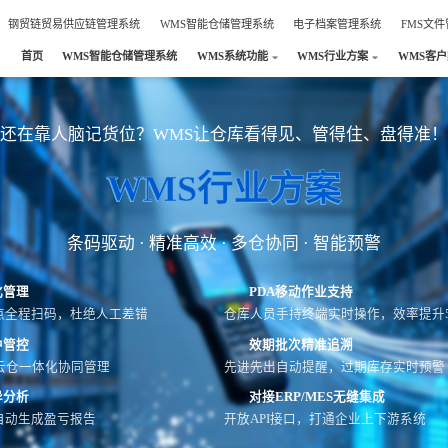
钢贸链贸易供应链管理系统
WMS智能仓储管理系统
电子档案管理系统
FMS文
首页
WMS智能仓储管理系统
WMS系统功能
WMS行业方案
WMS客
还在靠人脑记货位？WMS让仓库看得见、管得住、盘得准！
WMS行业方案
条码驱动 · 精准高效 · 多仓协同 · 智能预警
化管理
PDA移动作业支持
点全程扫码，杜绝人工差错
仓库人员手持终端实时操作，效率提升5
中管控
效期批次精准追溯
云仓一体化协同管理
先进先出自动提醒，过期库存实时预警
异分析
对接ERP/MES无缝集成
自动生成盈亏报告
开放API接口，打通企业上下游系统