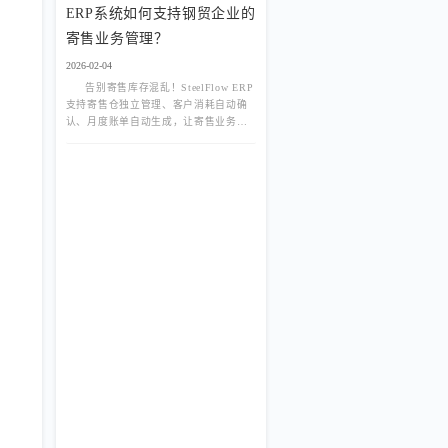
ERP系统如何支持钢贸企业的
寄售业务管理？
2026-02-04
告别寄售库存混乱！SteelFlow ERP
支持寄售仓独立管理、客户消耗自动确
认、月度账单自动生成，让寄售业务清
晰、高效、零风险。