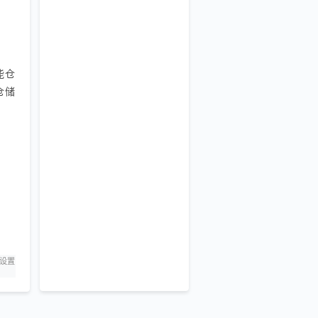
能仓
仓储
设置