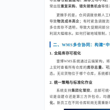
导致
各仓数据孤岛、库存分布不均
。
常出现
重复采购、错失销售机会
等情
更棘手的是，仓间调拨依赖人工
导致
物流成本高企
；有时紧急调拨流
多仓库存不透明，导致大促期间部分
利润大幅缩水。如何打破地域限制，
二、WMS多仓协同：构建“
1. 全局库存可视化
壹博WMS系统通过云端架构，
上实时查看所有仓库的
库存总量、可
态。无论货物位于哪个仓库，系统都
2. 统一策略与标准化作业
系统支持
集团化管控
，总部可统
论是自建仓还是第三方外包仓，均
化
。新员工在不同仓库轮岗无需重新