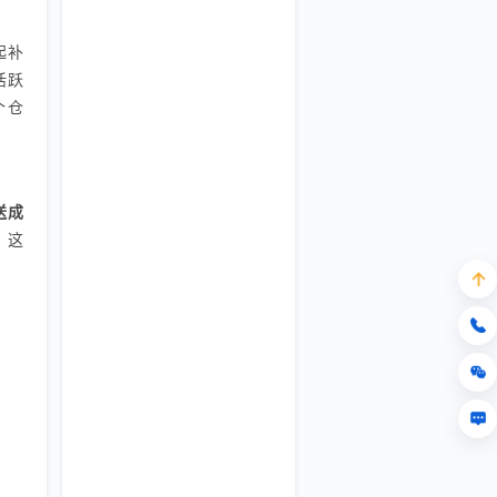
起补
活跃
个仓
送成
。这