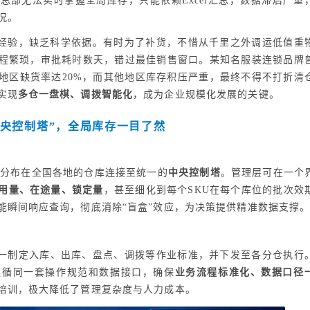
总部无法实时掌握全局库存，只能依赖Excel汇总，数据滞后严重
况。
经验，缺乏科学依据。有时为了补货，不惜从千里之外调运低值重
程繁琐，审批耗时数天，错过最佳销售窗口。某知名服装连锁品牌
地区缺货率达20%，而其他地区库存积压严重，最终不得不打折清
实现
多仓一盘棋、调拨智能化
，成为企业规模化发展的关键。
中央控制塔”，全局库存一目了然
将分布在全国各地的仓库连接至统一的
中央控制塔
。管理层可在一个
用量、在途量、锁定量
，甚至细化到每个SKU在每个库位的批次效
能瞬间响应查询，彻底消除“盲盒”效应，为决策提供精准数据支撑
一制定入库、出库、盘点、调拨等作业标准，并下发至各分仓执行
遵循同一套操作规范和数据接口，确保
业务流程标准化、数据口径
培训，极大降低了管理复杂度与人力成本。