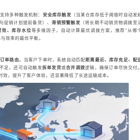
，支持多种触发机制：
安全库存触发
（当某仓库存低于阈值时自动发
与促销计划提前备货）、
滞销预警触发
（将长期不动销货物调拨至
时效、库存水位
等多维因子，自动计算最优调拨方案，推荐“从哪
本与效率的最优平衡。
能订单路由
。当客户下单时，系统自动匹配
距离最近、库存充足、配
不足，还可自动触发
拆单发货
或
合并调拨
逻辑，确保订单尽快交付
送时效，提升了客户体验，还显著降低了长途运输成本。