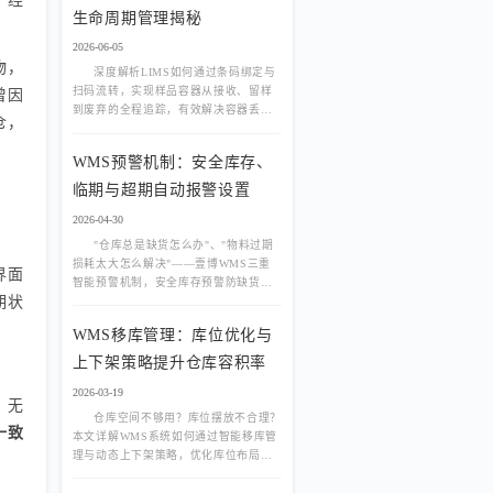
，经
生命周期管理揭秘
2026-06-05
物，
深度解析LIMS如何通过条码绑定与
扫码流转，实现样品容器从接收、留样
曾因
到废弃的全程追踪，有效解决容器丢失
仓，
与交叉污染难题，提升实验室精细化管
理水平。
WMS预警机制：安全库存、
临期与超期自动报警设置
2026-04-30
"仓库总是缺货怎么办"、"物料过期
损耗太大怎么解决"——壹博WMS三重
界面
智能预警机制，安全库存预警防缺货、
期状
临期预警降损耗、超期报警控风险，实
时推送手机端，让库存管理从被动救火
。
WMS移库管理：库位优化与
转向主动预防。
上下架策略提升仓库容积率
2026-03-19
。无
仓库空间不够用？库位摆放不合理？
一致
本文详解WMS系统如何通过智能移库管
理与动态上下架策略，优化库位布局，
消除死角，提升仓库容积率40%以上，
降低租赁成本。