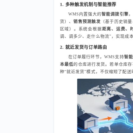
1. 多种触发机制与智能推荐
WMS内置强大的
智能调拨引擎
货）、
销售预测触发
（基于历史销量
区域）。系统会根据
距离、运费、
调、调多少、走什么物流”，实现成
2. 就近发货与订单路由
在订单履行环节，WMS支持
智
本最低
的仓库进行发货。若单仓库存
种“就近发货”模式，不仅缩短了配