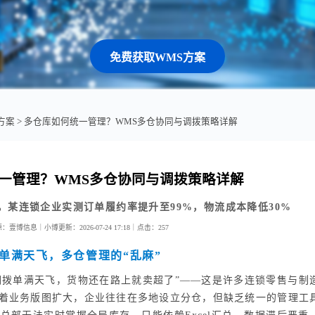
免费获取WMS方案
方案
> 多仓库如何统一管理？WMS多仓协同与调拨策略详解
一管理？WMS多仓协同与调拨策略详解
，某连锁企业实测订单履约率提升至99%，物流成本降低30%
源：壹博信息｜小博
更新：2026-07-24 17:18｜
点击：
257
单满天飞，多仓管理的“乱麻”
“调拨单满天飞，货物还在路上就卖超了”——这是许多连锁零售与制
着业务版图扩大，企业往往在多地设立分仓，但缺乏统一的管理工