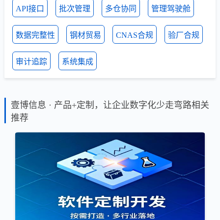
API接口
批次管理
多仓协同
管理驾驶舱
数据完整性
钢材贸易
CNAS合规
验厂合规
审计追踪
系统集成
壹博信息 · 产品+定制，让企业数字化少走弯路相关
推荐