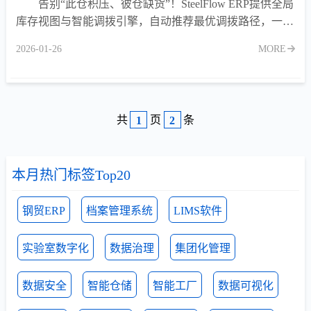
告别“此仓积压、彼仓缺货”！SteelFlow ERP提供全局
库存视图与智能调拨引擎，自动推荐最优调拨路径，一键
生成调拨单，降低物流成本，提升库存周转效率。
2026-01-26
MORE
共
页
条
1
2
本月热门标签Top20
钢贸ERP
档案管理系统
LIMS软件
实验室数字化
数据治理
集团化管理
数据安全
智能仓储
智能工厂
数据可视化