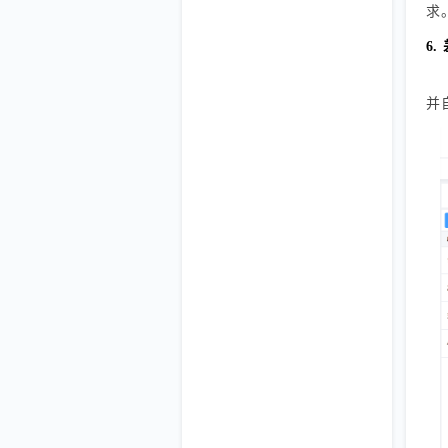
求
6
并