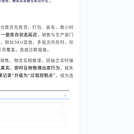
和使用，确保其准确性和及时性.。
。仓管员先拣货、打包、装车，数小时
：
一是库存状态延迟
，销售与生产部门
溯
，相似SKU混放、多批次共存时，仅
新货覆盖，造成过期报废。
、销售、物流互相推诿，因缺乏实时操
能真实、即时反映物理出库行为
，就失
果记录”升级为“过程控制点”
，成为连