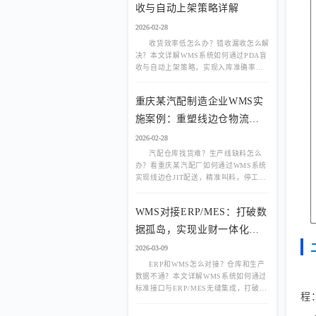
收与自动上架策略详解
2026-02-28
收货效率低怎么办？错收漏收怎么解
决？本文详解WMS系统如何通过PDA盲
收与自动上架策略，实现入库准确率
99.9%，收货效率提升50%以上。
重庆某汽配制造企业WMS实
施案例：重塑线边仓物流，
告别停工待料
2026-02-28
汽配仓库找货难？生产线缺料怎么
办？看重庆某汽配厂如何通过WMS系统
实现线边仓JIT配送，精准叫料，停工待
料减少90%，库存准确率提升至99.9%。
WMS对接ERP/MES：打破数
据孤岛，实现业财一体化与
生产联动
2026-03-09
ERP和WMS怎么对接？仓库和生产
数据不通？本文详解WMS系统如何通过
标准接口与ERP/MES无缝集成，打破数
程
据孤岛，实现业财一体化与生产精准联
动，消除人工录入错误。