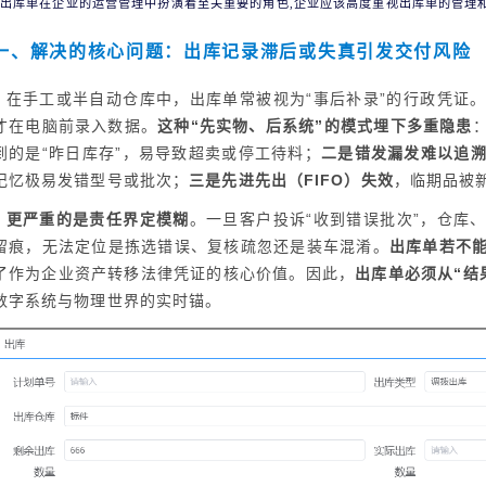
出库单在企业的运营管理中扮演着至关重要的角色,企业应该高度重视出库单的管理
一、解决的核心问题：出库记录滞后或失真引发交付风险
在手工或半自动仓库中，出库单常被视为“事后补录”的行政凭证
才在电脑前录入数据。
这种“先实物、后系统”的模式埋下多重隐患
到的是“昨日库存”，易导致超卖或停工待料；
二是错发漏发难以追
记忆极易发错型号或批次；
三是先进先出（FIFO）失效
，临期品被
更严重的是责任界定模糊
。一旦客户投诉“收到错误批次”，仓库
留痕，无法定位是拣选错误、复核疏忽还是装车混淆。
出库单若不
了作为企业资产转移法律凭证的核心价值。因此，
出库单必须从“结
数字系统与物理世界的实时锚。