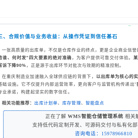
三、合规价值与业务收益：从操作凭证到信任基石
一张高质量的出库单，不仅是仓库作业的终点，更是企业商业信誉
给谁、何时发”四大要素的绝对准确
，为客户提供可靠交付体验。
客诉下降90%
，正是源于出库环节对批次与效期的精准控制。
在重庆制造业加速融入全球供应链的背景下，
以出库单为核心的
基础设施。它不仅提升内部运营效率，更向客户与监管机构传递出“
专业承诺，构建起坚实的数字信任。
相关功能推荐：
出库计划单
、
库存管理
、
智能盘点
正在了解
WMS智能仓储管理系统
相关
支持低代码定制开发、可源码交付与私有化部
咨询电话：15978966810