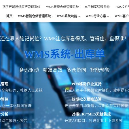
钢贸链贸易供应链管理系统
WMS智能仓储管理系统
电子档案管理系统
FMS文
首页
WMS智能仓储管理系统
WMS系统功能
WMS行业方案
WMS客
还在靠人脑记货位？WMS让仓库看得见、管得住、盘得准！
WMS系统-出库单
条码驱动 · 精准高效 · 多仓协同 · 智能预警
化管理
PDA移动作业支持
点全程扫码，杜绝人工差错
仓库人员手持终端实时操作，效率提升5
中管控
效期批次精准追溯
云仓一体化协同管理
先进先出自动提醒，过期库存实时预警
异分析
对接ERP/MES无缝集成
自动生成盈亏报告
开放API接口，打通企业上下游系统