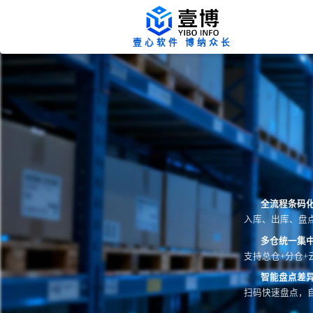
壹心软件 博纳众长
全流程条码
入库、出库、盘
多仓统一集
支持总仓+分仓+
智能盘点差
扫码快速盘点，