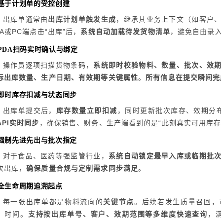
. 基于计划单的受控创建
出库单通常由
出库计划单触发生成
，继承其业务上下文（如客户
DA或PC端点击“出库”后，
系统自动加载待发货物清单
，避免自由录
. PDA扫码实时确认与绑定
操作员逐项扫描货物条码，
系统即时校验物料、数量、批次、效
际出库数量、生产日期、有效期等关键属性
。
所有信息在提交瞬间完
. 即时库存扣减与状态同步
出库单提交后，
库存数量立即扣减
，同时更新批次库存、效期分
API实时同步
，确保销售、财务、生产端看到的是“此刻真实可用库存”
. 强制先进先出与批次指定
对于食品、医药等强监管行业，
系统自动锁定最早入库或临期批
次出库，
确保质量合规与定制需求同步满足
。
. 全生命周期追溯起点
每一张出库单都是物料流向的
关键节点
。后续若发生质量召回，
、时间。
支持按出库单号、客户、效期范围等多维度快速查询
，