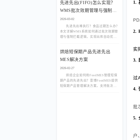
1
先进先出(FIFO)怎么实现？
WMS批次效期管理与强制拦
截逻辑
2026-03-02
P
先进先出难执行？食品过期怎么办？
2
本文详解WMS系统如何通过批次效期管
理与强制拦截逻辑，实现出库自动优选
最早批次，拦截临期与过期商品，降低
损耗90%以上。
实
烘焙短保期产品先进先出
MES解决方案
3
2026-02-27
烘焙企业如何用FoodMES管理短保
过
期产品的先进先出？壹博FoodMES提供
短保期产品管理解决方案，支持批次自
4
动排序、临期预警、过期自动锁定。
批
5
户