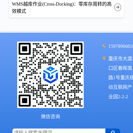
WMS越库作业(Cross-Docking)：零库存周转的高
效模式
1597896681
重庆市大渡
口区春晖南
路1号重庆
动互联网产
业园2-2-2
微信咨询