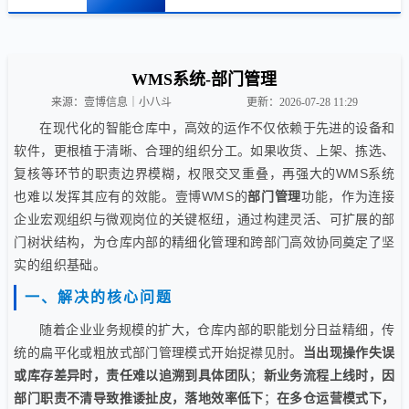
WMS系统-部门管理
来源：壹博信息｜小八斗
更新：2026-07-28 11:29
在现代化的智能仓库中，高效的运作不仅依赖于先进的设备和
软件，更根植于清晰、合理的组织分工。如果收货、上架、拣选、
复核等环节的职责边界模糊，权限交叉重叠，再强大的WMS系统
也难以发挥其应有的效能。壹博WMS的
部门管理
功能，作为连接
企业宏观组织与微观岗位的关键枢纽，通过构建灵活、可扩展的部
门树状结构，为仓库内部的精细化管理和跨部门高效协同奠定了坚
实的组织基础。
一、解决的核心问题
随着企业业务规模的扩大，仓库内部的职能划分日益精细，传
统的扁平化或粗放式部门管理模式开始捉襟见肘。
当出现操作失误
或库存差异时，责任难以追溯到具体团队
；
新业务流程上线时，因
部门职责不清导致推诿扯皮，落地效率低下
；
在多仓运营模式下，