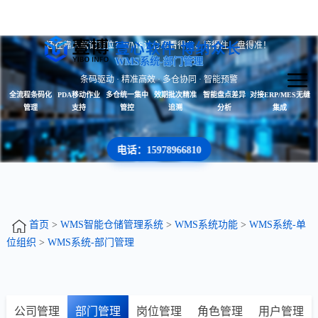
还在靠人脑记货位？WMS让仓库看得见、管得住、盘得准！
壹心软件 博纳众长
WMS系统-部门管理
条码驱动 · 精准高效 · 多仓协同 · 智能预警
全流程条码化
PDA移动作业
多仓统一集中
效期批次精准
智能盘点差异
对接ERP/MES无缝
管理
支持
管控
追溯
分析
集成
电话：15978966810
首页
>
WMS智能仓储管理系统
>
WMS系统功能
>
WMS系统-单
位组织
>
WMS系统-部门管理
公司管理
部门管理
岗位管理
角色管理
用户管理