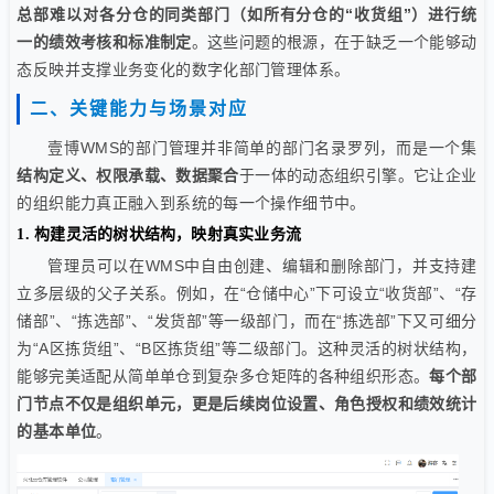
总部难以对各分仓的同类部门（如所有分仓的“收货组”）进行统
一的绩效考核和标准制定
。这些问题的根源，在于缺乏一个能够动
态反映并支撑业务变化的数字化部门管理体系。
二、关键能力与场景对应
壹博WMS的部门管理并非简单的部门名录罗列，而是一个集
结构定义、权限承载、数据聚合
于一体的动态组织引擎。它让企业
的组织能力真正融入到系统的每一个操作细节中。
1. 构建灵活的树状结构，映射真实业务流
管理员可以在WMS中自由创建、编辑和删除部门，并支持建
立多层级的父子关系。例如，在“仓储中心”下可设立“收货部”、“存
储部”、“拣选部”、“发货部”等一级部门，而在“拣选部”下又可细分
为“A区拣货组”、“B区拣货组”等二级部门。这种灵活的树状结构，
能够完美适配从简单单仓到复杂多仓矩阵的各种组织形态。
每个部
门节点不仅是组织单元，更是后续岗位设置、角色授权和绩效统计
的基本单位
。