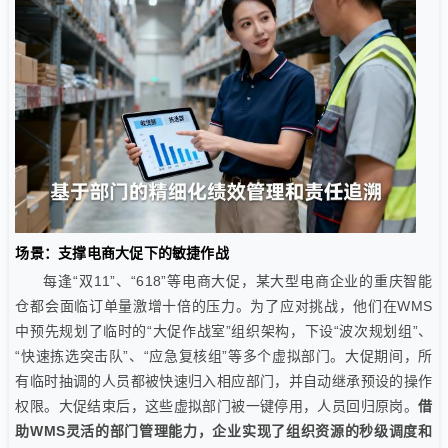
场景：支撑电商大促下的敏捷作战
每逢“双11”、“618”等电商大促，某大型电商企业的重庆智能
仓都会面临订单量激增十倍的压力。为了应对挑战，他们在WMS
中预先规划了临时的“大促作战室”组织架构，下设“波次规划组”、
“快速拣选突击队”、“应急复核组”等多个虚拟部门。大促期间，所
有临时抽调的人员都被快速归入相应部门，并自动继承预设的操作
权限。大促结束后，这些虚拟部门被一键停用，人员回归原岗。
借
助WMS灵活的部门管理能力，企业实现了组织资源的秒级调度和