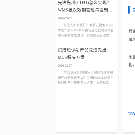
先进先出(FIFO)怎么实现？
WMS批次效期管理与强制拦
截逻辑
2026-03-02
先进先出难执行？食品过期怎么办？
有
本文详解WMS系统如何通过批次效期管
理与强制拦截逻辑，实现出库自动优选
运
最早批次，拦截临期与过期商品，降低
损耗90%以上。
烘焙短保期产品先进先出
地
MES解决方案
化
2026-02-27
烘焙企业如何用FoodMES管理短保
期产品的先进先出？壹博FoodMES提供
短保期产品管理解决方案，支持批次自
动排序、临期预警、过期自动锁定。
T