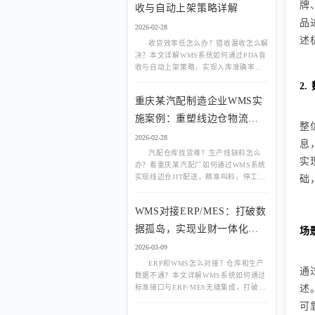
牌
收与自动上架策略详解
品
2026-02-28
述
收货效率低怎么办？错收漏收怎么解
决？本文详解WMS系统如何通过PDA盲
收与自动上架策略，实现入库准确率
99.9%，收货效率提升50%以上。
2
重庆某汽配制造企业WMS实
施案例：重塑线边仓物流，
整
告别停工待料
2026-02-28
息
汽配仓库找货难？生产线缺料怎么
实
办？看重庆某汽配厂如何通过WMS系统
础
实现线边仓JIT配送，精准叫料，停工待
料减少90%，库存准确率提升至99.9%。
WMS对接ERP/MES：打破数
据孤岛，实现业财一体化与
场
生产联动
2026-03-09
ERP和WMS怎么对接？仓库和生产
通
数据不通？本文详解WMS系统如何通过
述
标准接口与ERP/MES无缝集成，打破数
据孤岛，实现业财一体化与生产精准联
可
动，消除人工录入错误。