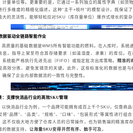
、计量单位等。更重要的是，它通过一系列独立的属性字典（如货
进行多维度的精细化描述。这种“主干+枝叶”的模型设计，既保证
极大的灵活性，能够轻松应对SKU（库存量单位）爆炸式增长的复
. 数据驱动全链路智能作业
高质量的基础数据是WMS所有智能功能的燃料。在入库时，系统
信息，指导上架至符合其存储要求（如温湿度、承重）的库位。在
，系统能严格执行先进先出（FIFO）或指定批次出库策略。
精准的
现高效分拣、避免发错货的关键。此外，这些标准化的数据也是与E
，确保了企业内部数据流的一致性与完整性。
景：支撑快消品行业的高效SKU管理
以快消品行业为例，一个品牌可能拥有成百上千个SKU，仅靠商品
过将“品牌”、“品类”、“规格”、“口味”、“包装形式”等属性进行
。这不仅极大地方便了仓库人员的日常操作，也为销售端的精准库
靠的数据支持，
让海量SKU变得井然有序、触手可及
。