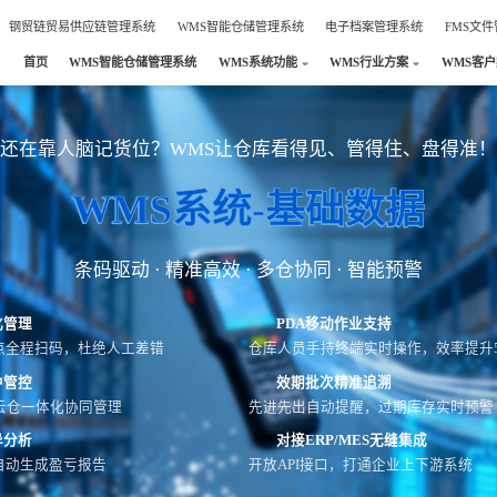
钢贸链贸易供应链管理系统
WMS智能仓储管理系统
电子档案管理系统
FMS文
首页
WMS智能仓储管理系统
WMS系统功能
WMS行业方案
WMS客
还在靠人脑记货位？WMS让仓库看得见、管得住、盘得准！
WMS系统-基础数据
条码驱动 · 精准高效 · 多仓协同 · 智能预警
化管理
PDA移动作业支持
点全程扫码，杜绝人工差错
仓库人员手持终端实时操作，效率提升5
中管控
效期批次精准追溯
云仓一体化协同管理
先进先出自动提醒，过期库存实时预警
异分析
对接ERP/MES无缝集成
自动生成盈亏报告
开放API接口，打通企业上下游系统