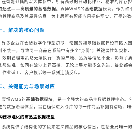
在智能仓储的宏大体系中，所有高效的自动化作业、精准的库存
的起点——
高质量的基础数据
。壹博WMS的
基础数据
模块，作为整
地管理商品及其属性信息，为上层所有智能应用提供坚实、可靠的数
一、解决的核心问题
许多企业在仓储数字化转型初期，常因忽视基础数据建设而陷入
则不统一，导致同一商品在系统中有多个“身份”；关键属性如规格
、效期管理等策略无法执行；货物产地、品牌等信息不全，影响了
乱与失准
，如同在流沙上建高楼，无论上层功能多么先进，最终都
、作业返工、客户投诉等一系列连锁反应。
二、关键能力与场景对应
壹博WMS的
基础数据
模块，是一个强大的商品主数据管理中心。
整的数据治理体系，旨在确保进入仓库的每一件商品都拥有清晰、唯
. 构建标准化的商品主数据模型
系统提供了结构化的字段来定义商品的核心信息，包括全局唯一