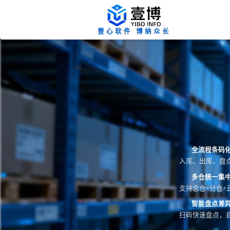
壹心软件 博纳众长
全流程条码
入库、出库、盘
多仓统一集
支持总仓+分仓+
智能盘点差
扫码快速盘点，