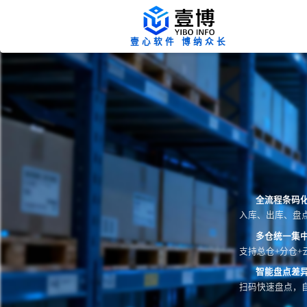
壹心软件 博纳众长
全流程条码
入库、出库、盘
多仓统一集
支持总仓+分仓+
智能盘点差
扫码快速盘点，