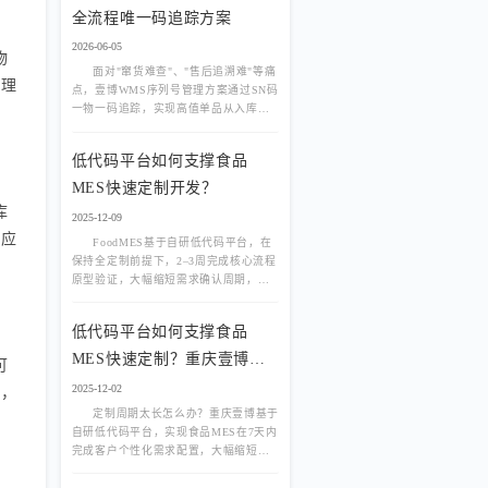
全流程唯一码追踪方案
2026-06-05
物
面对"窜货难查"、"售后追溯难"等痛
管理
点，壹博WMS序列号管理方案通过SN码
一物一码追踪，实现高值单品从入库、
在库到出库的全流程防伪与追溯，保障
企业品牌与利润。
低代码平台如何支撑食品
MES快速定制开发？
库
2025-12-09
供应
FoodMES基于自研低代码平台，在
保持全定制前提下，2–3周完成核心流程
原型验证，大幅缩短需求确认周期，降
低项目风险。
低代码平台如何支撑食品
MES快速定制？重庆壹博实
可
践
2025-12-02
战，
定制周期太长怎么办？重庆壹博基于
自研低代码平台，实现食品MES在7天内
完成客户个性化需求配置，大幅缩短交
付周期。