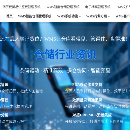
钢贸链贸易供应链管理系统
WMS智能仓储管理系统
电子档案管理系统
FMS文
首页
WMS智能仓储管理系统
WMS系统功能
WMS行业方案
WMS客
还在靠人脑记货位？WMS让仓库看得见、管得住、盘得准！
仓储行业资讯
条码驱动 · 精准高效 · 多仓协同 · 智能预警
化管理
PDA移动作业支持
点全程扫码，杜绝人工差错
仓库人员手持终端实时操作，效率提升5
中管控
效期批次精准追溯
云仓一体化协同管理
先进先出自动提醒，过期库存实时预警
异分析
对接ERP/MES无缝集成
自动生成盈亏报告
开放API接口，打通企业上下游系统