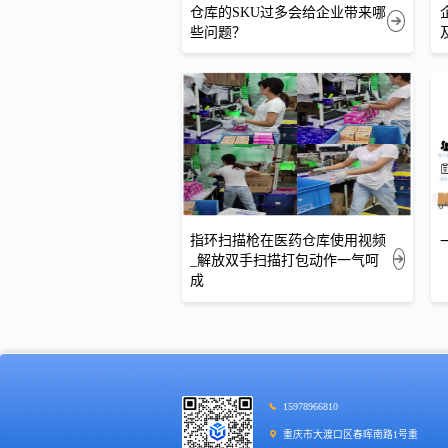
仓库的SKU过多会给企业带来哪
些问题？
指环扫描枪在医药仓库使用视频
_解放双手扫描打包动作一气呵
成
15978966810
重庆市大渡口区春晖南路1号重