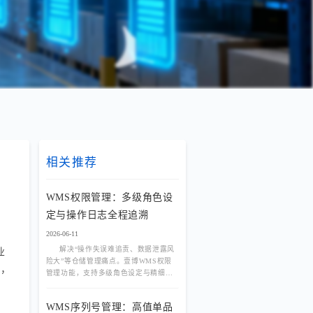
相关推荐
WMS权限管理：多级角色设
定与操作日志全程追溯
2026-06-11
解决“操作失误难追责、数据泄露风
业
险大”等仓储管理痛点。壹博WMS权限
置，
管理功能，支持多级角色设定与精细化
授权，结合操作日志全程追溯，为企业
打造安全、可控、可审计的数字化仓
WMS序列号管理：高值单品
库。