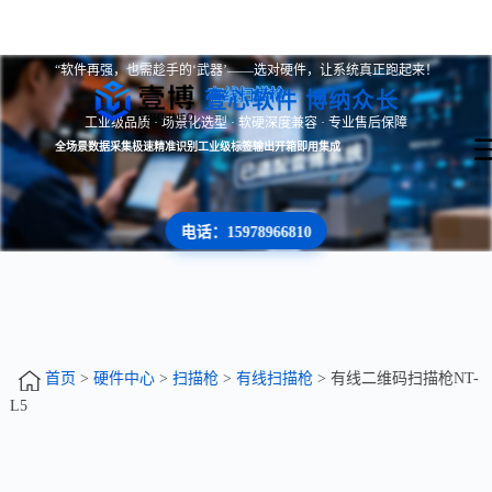
“软件再强，也需趁手的‘武器’——选对硬件，让系统真正跑起来！
有线扫描枪
壹心软件 博纳众长
工业级品质 · 场景化选型 · 软硬深度兼容 · 专业售后保障
全场景数据采集
极速精准识别
工业级标签输出
开箱即用集成
电话：15978966810
首页
>
硬件中心
>
扫描枪
>
有线扫描枪
> 有线二维码扫描枪NT-
L5