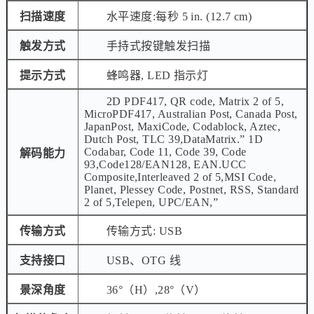
扫描速度
水平速度:每秒 5 in. (12.7 cm)
触发方式
手持式按键触发扫描
提示方式
蜂鸣器, LED 指示灯
2D PDF417, QR code, Matrix 2 of 5,
MicroPDF417, Australian Post, Canada Post,
JapanPost, MaxiCode, Codablock, Aztec,
Dutch Post, TLC 39,DataMatrix.” 1D
Codabar, Code 11, Code 39, Code
解码能力
93,Code128/EAN128, EAN.UCC
Composite,Interleaved 2 of 5,MSI Code,
Planet, Plessey Code, Postnet, RSS, Standard
2 of 5,Telepen, UPC/EAN,”
传输方式
传输方式: USB
支持接口
USB、OTG 线
景深角度
36°（H）,28°（V）