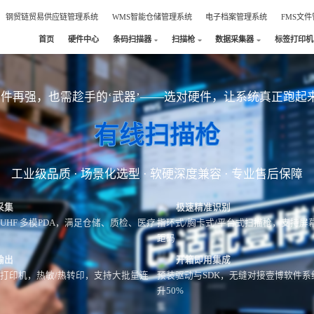
钢贸链贸易供应链管理系统
WMS智能仓储管理系统
电子档案管理系统
FMS文
首页
硬件中心
条码扫描器
扫描枪
数据采集器
标签打印机
软件再强，也需趁手的‘武器’——选对硬件，让系统真正跑起
有线扫描枪
工业级品质 · 场景化选型 · 软硬深度兼容 · 专业售后保障
采集
极速精准识别
/NFC/UHF 多模PDA，满足仓储、质检、医疗
指环式/胸卡式/平台式扫描枪，支持屏
距码
输出
开箱即用集成
级打印机，热敏/热转印，支持大批量连
预装驱动与SDK，无缝对接壹博软件系
升50%