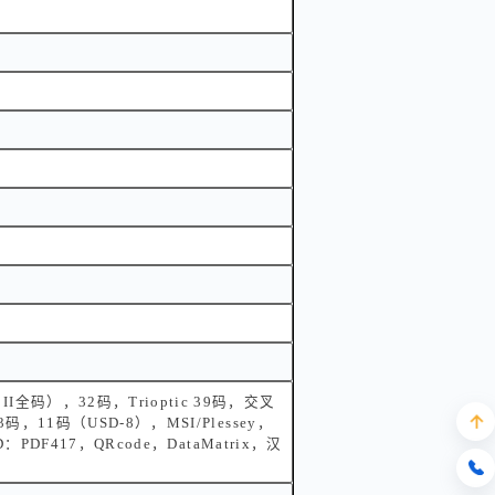
CII全码），32码，Trioptic 39码，交叉
，11码（USD-8），MSI/Plessey，
PDF417，QRcode，DataMatrix，汉