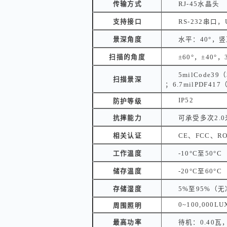
传输方式
RJ-45水晶头
支持接口
RS-232串口
景深角度
水平：40°，竖
扫描的角度
±60°，±40
5milCode39
扫描景深
；6.7milPDF41
IP52
防护等级
抗摔能力
可承受多次2.
相关认证
CE、FCC、R
工作温度
-10°C至50°C
储存温度
-20°C至60°C
存储湿度
5%至95%（
0~100,000LU
周围照明
最高功率
待机：0.40瓦