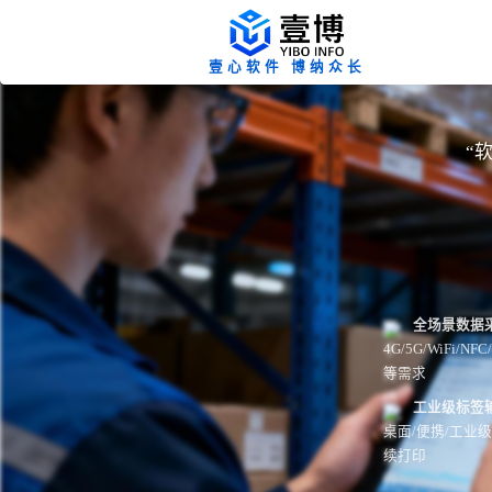
壹心软件 博纳众长
“
全场景数据
4G/5G/WiFi
等需求
工业级标签
桌面/便携/工业
续打印