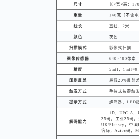
尺寸
长×宽×高：17
重量
146克（不含
线长
直线，2米
颜色
灰色
扫描模式
影像式扫描
图像传感器
640×480像素
精度
5mil，1mil=0
印刷反差
最低20%反射
触发方式
手持式按键触
提示方式
蜂鸣器，LED
1D：UPC-A，
25码，工业25码，矩
解码能力
UK/Plessey，中
信码，Aztec码，M