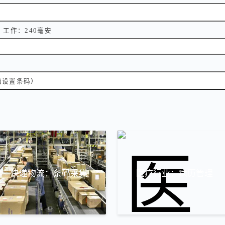
，工作：240毫安
描设置条码）
业
快递物流：条码采集
医疗行业：病历管理