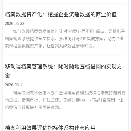
控、审批流转与安全外链，实现谁能看、谁能改、谁能删的精准管
控，让企业文档从混乱走向有序、从资产沉淀走向安全高效利用。
档案数据资产化：挖掘企业沉睡数据的商业价值
2026-06-22
如何体现档案数据价值？针对"档案存而不用"痛点，壹博电子
档案管理系统提供全文检索、多维统计与API集成方案，助力企业
实现档案数据资产化，让档案系统效益清晰可见。
移动端档案管理系统：随时随地查档借阅的实现方
案
2026-06-11
档案借阅效率低怎么办？壹博档案管理系统移动端支持随时随
地查档、借阅审批、在线归还。无缝对接OA，打破时空限制，让
档案借阅效率提升不再是难题。
档案利用效果评估指标体系构建与应用