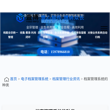
告别纸质档案混乱，实现全生命周期智能管理！
壹心软件 博纳众长
档案管理行业资讯
全宗管理 · 全生命周期 · 安全合规 · 高效利用
档案全宗统一
收集-著录-利用
四性保障安全
全文检索秒级
借阅审批留痕
对接业务系统自动
管理
闭环
合规
响应
可溯
归档
电话：15978966810
首页
>
电子档案管理系统
>
档案管理行业资讯
> 档案管理系统的
种类