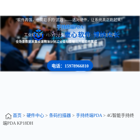
“软件再强，也需趁手的‘武器’——选对硬件，让系统真正跑起来！
手持终端PDA
壹心软件 博纳众长
工业级品质 · 场景化选型 · 软硬深度兼容 · 专业售后保障
全场景数据采集
极速精准识别
工业级标签输出
开箱即用集成
电话：15978966810
首页
>
硬件中心
>
条码扫描器
>
手持终端PDA
> 4G智能手持终
端PDA KP18DH