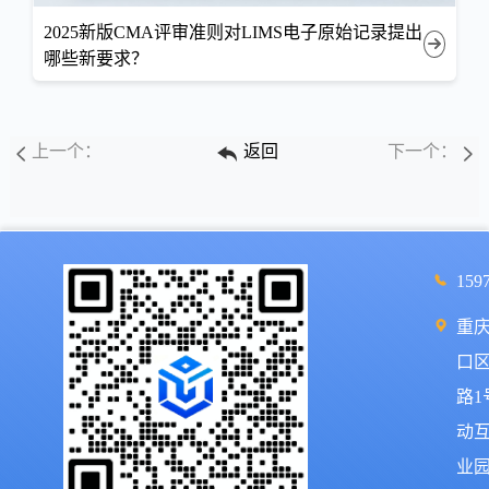
2025新版CMA评审准则对LIMS电子原始记录提出
哪些新要求？
上一个：
返回
下一个：
159
重
口
路1
动
业园2