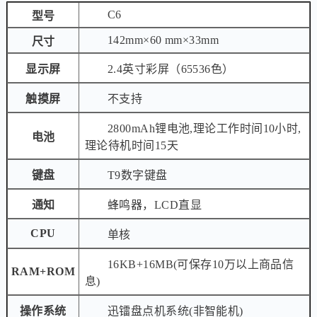
C6
型号
142mm×60 mm×33mm
尺寸
显示屏
2.4英寸彩屏（65536色）
触摸屏
不支持
2800mAh锂电池,理论工作时间10小时,
电池
理论待机时间15天
键盘
T9数字键盘
通知
蜂鸣器，LCD直显
CPU
单核
16KB+16MB(可保存10万以上商品信
RAM+ROM
息)
操作系统
迅镭盘点机系统(非智能机)