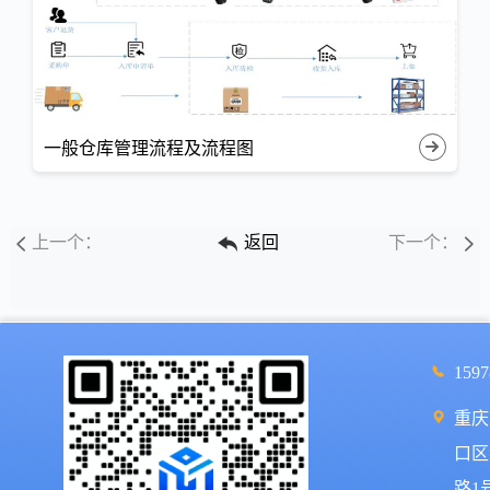
一般仓库管理流程及流程图
上一个：
返回
下一个：
1597
重庆
口区
路1