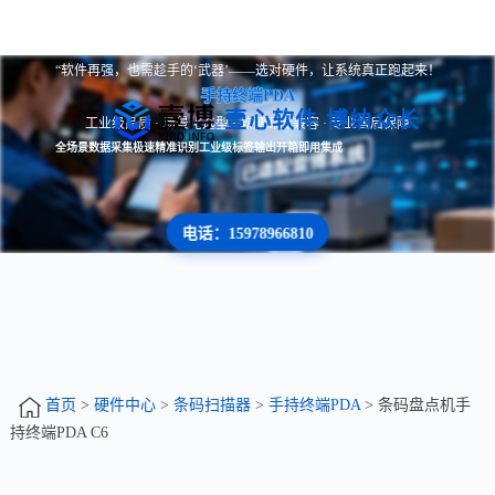
“软件再强，也需趁手的‘武器’——选对硬件，让系统真正跑起来！
手持终端PDA
壹心软件 博纳众长
工业级品质 · 场景化选型 · 软硬深度兼容 · 专业售后保障
全场景数据采集
极速精准识别
工业级标签输出
开箱即用集成
电话：15978966810
首页
>
硬件中心
>
条码扫描器
>
手持终端PDA
> 条码盘点机手
持终端PDA C6