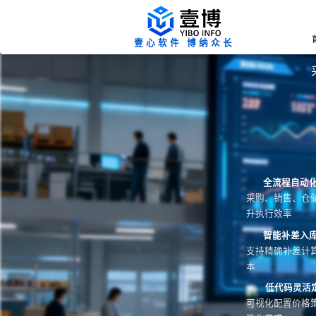
壹心软件 博纳众长
全流程自动
采购、销售、仓
升执行效率
智能补差入
支持精确补差计
本
低代码灵活
可视化配置价格