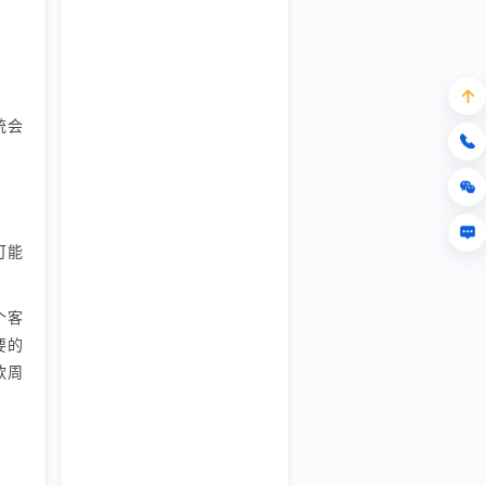
统会
可能
个客
要的
款周