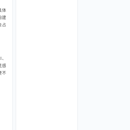
具体
购建
金占
OI、
凭感
便不