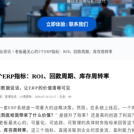
持自主运维与长期迭代
立即体验 | 联系我们
业资讯
> 老板最关心的3个ERP指标：ROI、回款周期、库存周转率
个ERP指标：ROI、回款周期、库存周转率
用数据说话，让ERP的价值清晰可见
源：壹博信息｜小博
更新：2026-07-24 15:17｜
点击：
99
一套ERP系统是一项重大的战略决策。然而，在系统上线后，一个
统到底给我带来了什么价值？
” 是提升了效率？还是真的创造了利润
个老板最关心的、可量化、可追踪、可管理的具体财务指标来回答这
期、库存周转率
。这三个指标，直接关联到企业的现金流、盈利能力