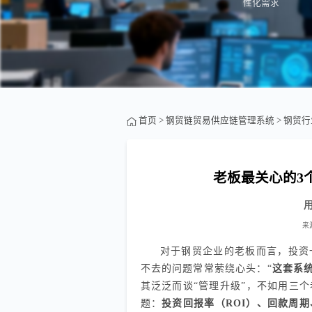
性化需求
首页
>
钢贸链贸易供应链管理系统
>
钢贸行
老板最关心的3
来
对于钢贸企业的老板而言，投资
不去的问题常常萦绕心头：“
这套系
其泛泛而谈“管理升级”，不如用三
题：
投资回报率（ROI）、回款周