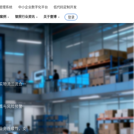
件管理系统
中小企业数字化平台
低代码定制开发
案例
钢贸行业资讯
关于壹博
登录
！
实物流三流合一
策与风险预警
业务连续性，支