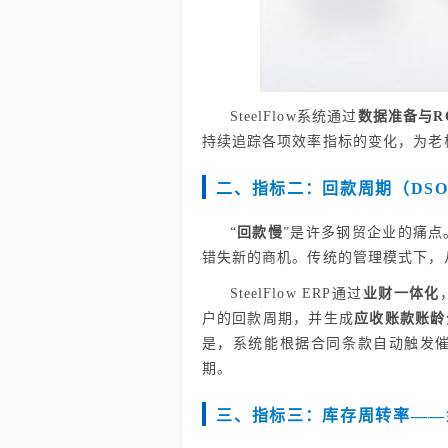
SteelFlow系统通过
数据准备与R
持续追踪各项效率指标的变化，为老板
二、指标二：回款周期（DS
“
回款慢
”是许多钢贸企业的痛
错失新的商机。传统的管理模式下，
SteelFlow ERP通过
业财一体化
户的回款周期，并生成
应收账款账龄
是，系统能根据合同条款自动触发
期。
三、指标三：库存周转率——