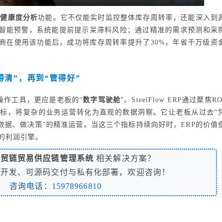
存健康度分析
功能。它不仅能实时监控整体库存周转率，还能深入到
智能预警，系统能提前提示呆滞料风险；通过精准的需求预测和采
商在使用该功能后，成功将库存周转率提升了30%，年省千万级资
得清”，再到“管得好”
操作工具，更应是老板的“
数字驾驶舱
”。SteelFlow ERP通过聚焦R
标，将复杂的业务运营转化为直观的数据洞察。它让老板从过去“
数据、做决策”的精准运营。当这三个指标持续向好时，ERP的价值
的利润引擎。
钢贸链贸易供应链管理系统
相关解决方案？
制开发、可源码交付与私有化部署，欢迎咨询！
咨询电话：15978966810