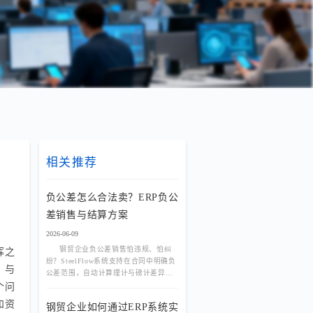
相关推荐
负公差怎么合法卖？ERP负公
差销售与结算方案
2026-06-09
钢贸企业负公差销售怕违规、怕纠
挥之
纷？SteelFlow系统支持在合同中明确负
？与
公差范围，自动计算理计与磅计差异，
实现合规销售与精准结算。
个问
和资
钢贸企业如何通过ERP系统实