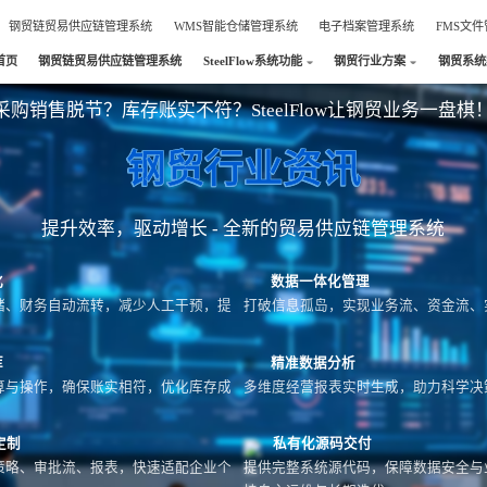
钢贸链贸易供应链管理系统
WMS智能仓储管理系统
电子档案管理系统
FMS文
首页
钢贸链贸易供应链管理系统
SteelFlow系统功能
钢贸行业方案
钢贸系统
采购销售脱节？库存账实不符？SteelFlow让钢贸业务一盘棋
钢贸行业资讯
提升效率，驱动增长 - 全新的贸易供应链管理系统
化
数据一体化管理
储、财务自动流转，减少人工干预，提
打破信息孤岛，实现业务流、资金流、
库
精准数据分析
算与操作，确保账实相符，优化库存成
多维度经营报表实时生成，助力科学决
定制
私有化源码交付
策略、审批流、报表，快速适配企业个
提供完整系统源代码，保障数据安全与