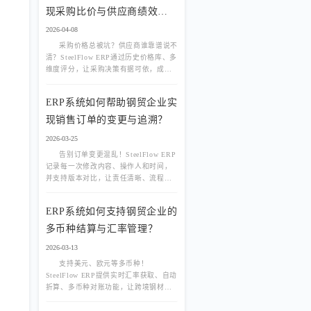
现采购比价与供应商绩效评
估？
2026-04-08
采购价格总被坑？供应商谁靠谱说不
清？SteelFlow ERP通过历史价格库、多
维度评分，让采购决策有据可依，成本
降低15%+。
ERP系统如何帮助钢贸企业实
现销售订单的变更与追溯？
2026-03-25
告别订单变更混乱！SteelFlow ERP
记录每一次修改内容、操作人和时间，
并支持版本对比，让责任清晰、流程合
规，提升客户信任。
ERP系统如何支持钢贸企业的
多币种结算与汇率管理？
2026-03-13
支持美元、欧元等多币种！
SteelFlow ERP提供实时汇率获取、自动
折算、多币种对账功能，让跨境钢材交
易结算更高效、成本核算更精准。