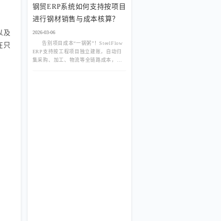
钢贸ERP系统如何支持按项目
进行钢材销售与成本核算？
以及
2026-03-06
告别项目成本“一锅粥”！SteelFlow
在只
ERP支持按工程项目独立建账，自动归
。
集采购、加工、物流等全链路成本，精
准核算每个项目的盈亏，助力精细化运
营