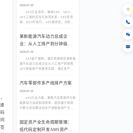
2026-07-29
APS行业资讯，解读ERP、MES、
APS三者的定位与协同关系：ERP定资
源、MES盯执行、APS做优化。分析为
什么上了ERP和MES还需要APS，以及
APS在有限产能排程、多产线负荷均
某新能源汽车动力总成企
衡、动态插单中的核心价值。
业：从人工排产到分钟级智
能排程
2026-07-29
APS客户案例，展示西南地区某新能
源汽车动力总成企业从人工排产到智胜
APS智能排产的落地实践：通过多产线
负荷均衡、换线优化、动态插单与物料
齐套联动，实现分钟级排程、交付率提
汽车零部件多产线排产方案
升与资源利用率改善。
2026-07-29
低，
APS行业方案，聚焦汽车零部件与新
能源动力总成制造场景，提供基于规则
快速
引擎与优化算法的多产线智能排产方
维码
案，实现负荷均衡、JPH效率匹配、换线
优化与物料齐套联动，破解人工排产
不同
固定资产全生命周期管理：
慢、交期延误、产能不均难题。
标签
低代码定制开发AMS资产管