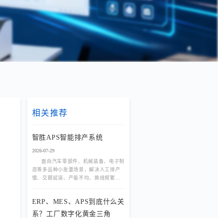
相关推荐
智胜APS智能排产系统
2026-07-29
面向汽车零部件、机械装备、电子制
造等多品种小批量场景，解决人工排产
慢、交期延误、产能不均、换线频繁等
痛点。基于规则引擎与优化算法，实现
多产线负荷均衡、动态插单秒
ERP、MES、APS到底什么关
系？工厂数字化黄金三角