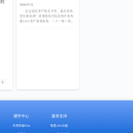
多的
理系统
2026-07-21
企业固定资产账实不符、盘点低效、
责任难追溯？壹博用低代码定制开发构
建AMS资产管理系统，一人一物一码、
RFID移动盘点、全生命周期数字化管
理，告别资产流失与重复采购。
硬件中心
服务支持
手持终端PDA
智胜APS功能