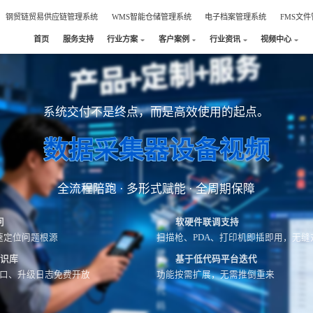
钢贸链贸易供应链管理系统
WMS智能仓储管理系统
电子档案管理系统
FMS文
首页
服务支持
行业方案
客户案例
行业资讯
视频中心
系统交付不是终点，而是高效使用的起点。
数据采集器设备视频
全流程陪跑 · 多形式赋能 · 全周期保障
问
软硬件联调支持
速定位问题根源
扫描枪、PDA、打印机即插即用，无缝
知识库
基于低代码平台迭代
接口、升级日志免费开放
功能按需扩展，无需推倒重来