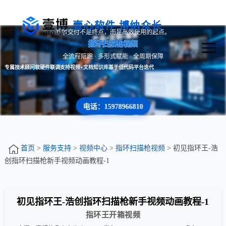
壹心软件 博纳众长
系统交付不是终点，而是高效使用的起点。
指环扫描枪视频
全流程陪跑 · 多形式赋能 · 全周期保障
专属技术顾问
软硬件联调支持
视频+文档知识库
基于低代码平台迭代
电话：15978966810
首页
>
服务支持
>
视频中心
>
指环扫描枪视频
> 初见指环王-浩
创指环扫描枪新手视频动画教程-1
初见指环王-浩创指环扫描枪新手视频动画教程-1
指环王开箱视频