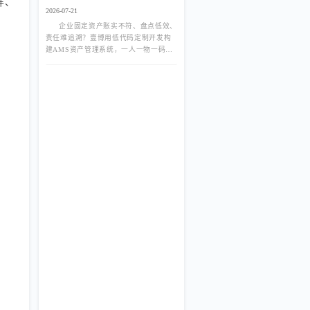
样、
理系统
2026-07-21
企业固定资产账实不符、盘点低效、
责任难追溯？壹博用低代码定制开发构
建AMS资产管理系统，一人一物一码、
RFID移动盘点、全生命周期数字化管
理，告别资产流失与重复采购。