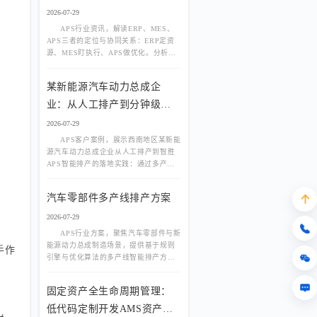
2026-07-29
APS行业资讯，解读ERP、MES、
APS三者的定位与协同关系：ERP定资
源、MES盯执行、APS做优化。分析为
什么上了ERP和MES还需要APS，以及
APS在有限产能排程、多产线负荷均
某新能源汽车动力总成企
衡、动态插单中的核心价值。
业：从人工排产到分钟级智
能排程
2026-07-29
APS客户案例，展示西南地区某新能
源汽车动力总成企业从人工排产到智胜
APS智能排产的落地实践：通过多产线
负荷均衡、换线优化、动态插单与物料
齐套联动，实现分钟级排程、交付率提
汽车零部件多产线排产方案
升与资源利用率改善。
2026-07-29
APS行业方案，聚焦汽车零部件与新
能源动力总成制造场景，提供基于规则
手作
引擎与优化算法的多产线智能排产方
案，实现负荷均衡、JPH效率匹配、换线
优化与物料齐套联动，破解人工排产
固定资产全生命周期管理：
慢、交期延误、产能不均难题。
低代码定制开发AMS资产管