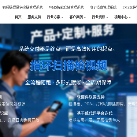
钢贸链贸易供应链管理系统
WMS智能仓储管理系统
电子档案管理系统
FMS文
首页
服务支持
行业方案
客户案例
行业资讯
视频中心
系统交付不是终点，而是高效使用的起点。
指环扫描枪视频
全流程陪跑 · 多形式赋能 · 全周期保障
问
软硬件联调支持
速定位问题根源
扫描枪、PDA、打印机即插即用，无缝
知识库
基于低代码平台迭代
接口、升级日志免费开放
功能按需扩展，无需推倒重来