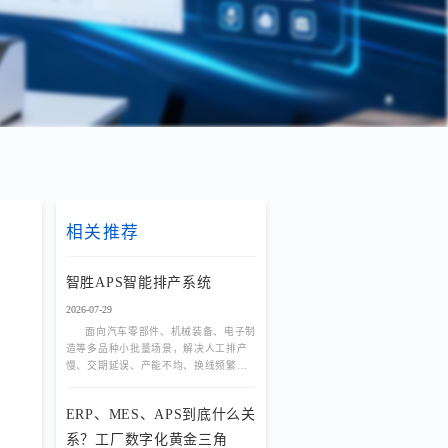
相关推荐
智胜APS智能排产系统
2026-07-29
面向汽车零部件、机械装备、电子制
造等多品种小批量场景，解决人工排产
慢、交期延误、产能不均、换线频繁等
痛点。基于规则引擎与优化算法，实现
多产线负荷均衡、动态插单秒
ERP、MES、APS到底什么关
系？工厂数字化黄金三角