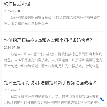
硬件售后流程
2025-09-20
条码扫描和数据采集设备如:手持终端PDA和指环扫描等硬件
售后服务和产品问题处理流程
浩创指环扫描枪w26和W27那个扫描条码快点？
2024-07-30
浩创W26和W27那个扫描快点，两款扫描枪在条码识读上各具
特色。W26采用激光扫描技术，以其高速度、广景深和强读码能力
适合制造业和物流领域；而W27则利用红光扫描技术，特别优化了
对屏幕条码的识别速度，适合移动支付等场合。在选择时需根据具
体应用场景做出综合考虑。
指环王指示灯说明-浩创指环新手视频动画教程-5
2021-02-07
初次接触指环扫描枪的新手，学习的使用方法视频动画教程：
1.指环扫描枪的开箱视频2.指环扫描枪的穿戴方式3.指环套的更换