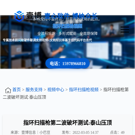
壹心软件 博纳众长
系统交付不是终点，而是高效使用的起点。
指环扫描枪视频
全流程陪跑 · 多形式赋能 · 全周期保障
专属技术顾问
软硬件联调支持
视频+文档知识库
基于低代码平台迭代
电话：15978966810
首页
>
服务支持
>
视频中心
>
指环扫描枪视频
> 指环扫描枪第
二波破坏测试:泰山压顶
指环扫描枪第二波破坏测试:泰山压顶
来源：壹博信息｜小巴豆
发布：2022-03-05 14:37
点击：
49