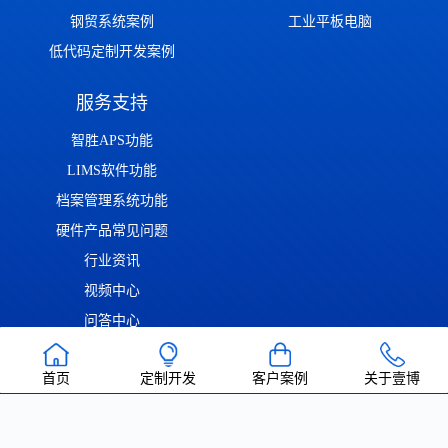
钢贸系统案例
工业平板电脑
低代码定制开发案例
服务支持
智胜APS功能
LIMS软件功能
档案管理系统功能
硬件产品常见问题
行业资讯
视频中心
问答中心
渝ICP备2022014306号
渝公网安备50011302001126号
| Copyright ©
首页
定制开发
客户案例
关于壹博
2022-2026 重庆壹博信息技术有限公司 版权所有 | 唯一官方网站：
https://www.cqaoba.cn 谨防仿冒！