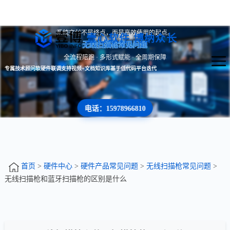
系统交付不是终点，而是高效使用的起点。
壹心软件 博纳众长
无线扫描枪常见问题
全流程陪跑 · 多形式赋能 · 全周期保障
专属技术顾问
软硬件联调支持
视频+文档知识库
基于低代码平台迭代
电话：15978966810
首页
>
硬件中心
>
硬件产品常见问题
>
无线扫描枪常见问题
>
无线扫描枪和蓝牙扫描枪的区别是什么