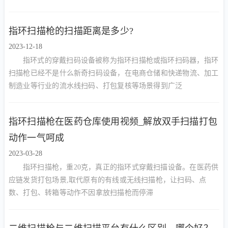
对屏幕条码的识别速度，适合移动支付等场合。在选择时需根据具
体应用场景做出综合考虑。
指环扫描枪的扫描距离是多少?
2023-12-18
指环式的穿戴扫码设备被称为指环扫描枪或指环扫码器，指环
扫描枪已经不是什么新奇扫码设备，在电商仓储和快递物流、加工
制造业等行业的流水线扫码、打包复核等场景得到广泛
指环扫描枪在医药仓库使用视频_解放双手扫描打包
动作一气呵成
2023-03-28
指环扫描枪，重20克，真正的指环式穿戴扫描设备。在医药供
应链发货打包场景,取代原有的有线或无线扫描枪，让扫码、点
数、打包、转箱等动作不因拿放扫描枪而停滞