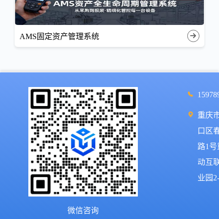
AMS固定资产管理系统
15978
重庆
口区
路1
动互
业园2-
微信咨询