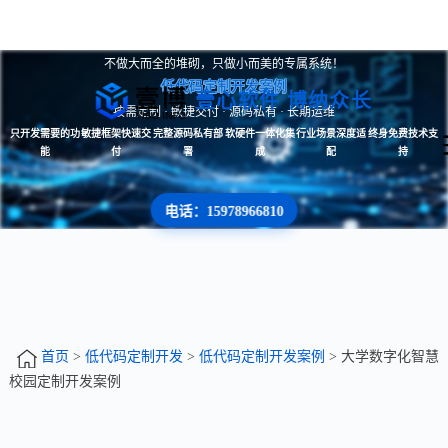
不做大而全的堆砌，只做小而美的专属系统！
低代码定制开发案例
壹心软件 博纳众长
按需定制 · 敏捷交付 · 源码私有 · 长期运维
只开发需要的功
敏捷框架快速交
完整源码私有部
软硬件一体化集
行业场景深度适
终身免费技术支
能
付
署
成
配
持
电话：15978966810
首页
>
低代码定制开发
>
低代码定制开发案例
> 大学数字化智慧
校园定制开发案例