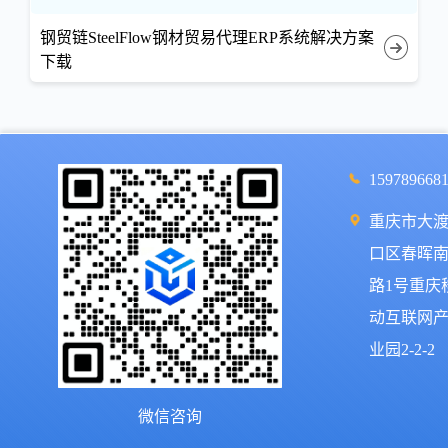
钢贸链SteelFlow钢材贸易代理ERP系统解决方案
下载
159789668
重庆市大
口区春晖
路1号重庆
动互联网
业园2-2-2
微信咨询