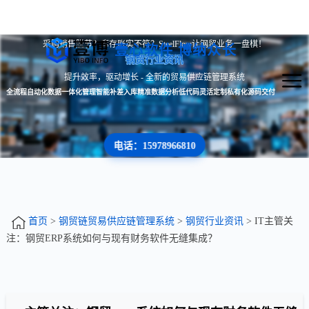
采购销售脱节？库存账实不符？SteelFlow让钢贸业务一盘棋！
壹心软件 博纳众长
钢贸行业资讯
提升效率，驱动增长 - 全新的贸易供应链管理系统
全流程自动化
数据一体化管理
智能补差入库
精准数据分析
低代码灵活定制
私有化源码交付
电话：15978966810
首页
>
钢贸链贸易供应链管理系统
>
钢贸行业资讯
> IT主管关
注：钢贸ERP系统如何与现有财务软件无缝集成？