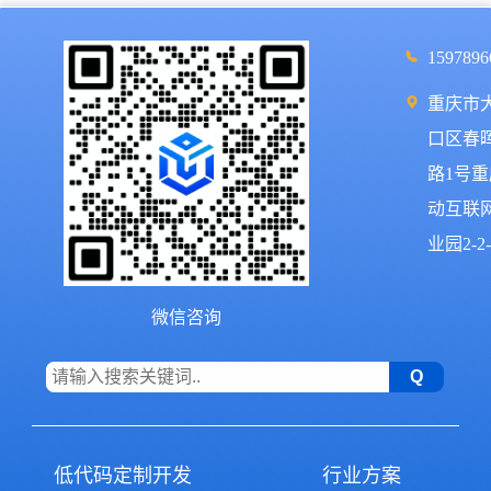
1597896
重庆市
口区春
路1号
动互联
业园2-2-
微信咨询
低代码定制开发
行业方案