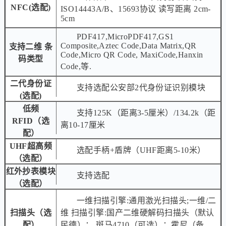
NFC(选配)
ISO14443A/B、15693协议 读写距离 2cm-
5cm
PDF417,MicroPDF417,GS1
Composite,Aztec Code,Data Matrix,QR
支持二维 条
Code,Micro QR Code, MaxiCode,Hanxin
码类型
Code,等.
二代身份证
支持选配公安部2代身份证识别模块
(选配)
低频
支持125K（距离3-5厘米）/134.2k（距
RFID（选
离10-17厘米
配）
UHF超高频
选配手柄+盾牌（UHF距离5-10米）
（选配）
红外抄表模块
支持选配
（选配）
一维扫描引擎:通用激光扫描头;一维/二
扫描头（选
维 扫描引擎:国产二维硬解码扫描头（默认
配）
民德）； 斑马4710（可选）；霍尼（备