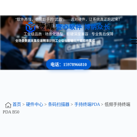
“软件再强，也需趁手的‘武器’——选对硬件，让系统真正跑起来！
壹心软件 博纳众长
手持终端PDA
工业级品质 · 场景化选型 · 软硬深度兼容 · 专业售后保障
全场景数据采集
极速精准识别
工业级标签输出
开箱即用集成
电话：15978966810
首页
>
硬件中心
>
条码扫描器
>
手持终端PDA
> 低频手持终端
PDA B50