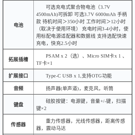
可选充电式聚合物电池（3.7V
4500mAh)可拆卸 可选3.7V 6000mAh 手柄
款 待机时间＞350小时 工作时间＞12小时
电池
（取决于使用环境） 充电时间3-4小时，使
用标配电源适配器和数据线 支持选配快速
充电，快充2.5小时
PSAM x 2（选）、Micro SIM卡x 1 、
拓展插槽
TF卡×1
扩展接口
Type-C USB x 1,支持OTG功能
音频
扬声器(单声道)，麦克风，听筒
硅胶按键：电源键，音量+/-键，扫描
键盘
键×2
重力传感器，光线传感器，距离传感
传感器
器，震动马达