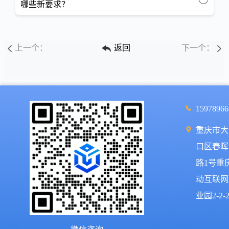
哪些新要求？
上一个：
返回
下一个：
15978966
重庆市大
口区春晖
路1号重
动互联网
业园2-2-