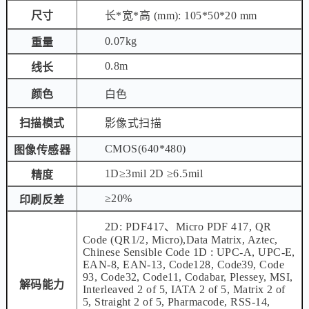
尺寸
长*宽*高 (mm): 105*50*20 mm
0.07kg
重量
0.8m
线长
颜色
白色
扫描模式
影像式扫描
CMOS(640*480)
图像传感器
1D≥3mil 2D ≥6.5mil
精度
≥20%
印刷反差
2D: PDF417、Micro PDF 417, QR
Code (QR1/2, Micro),Data Matrix, Aztec,
Chinese Sensible Code 1D : UPC-A, UPC-E,
EAN-8, EAN-13, Code128, Code39, Code
93, Code32, Code11, Codabar, Plessey, MSI,
解码能力
Interleaved 2 of 5, IATA 2 of 5, Matrix 2 of
5, Straight 2 of 5, Pharmacode, RSS-14,