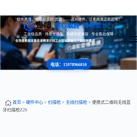
“软件再强，也需趁手的‘武器’——选对硬件，让系统真正跑起来！
壹心软件 博纳众长
无线扫描枪
工业级品质 · 场景化选型 · 软硬深度兼容 · 专业售后保障
全场景数据采集
极速精准识别
工业级标签输出
开箱即用集成
电话：15978966810
首页
>
硬件中心
>
扫描枪
>
无线扫描枪
> 便携式二维码无线蓝
牙扫描枪Z2S