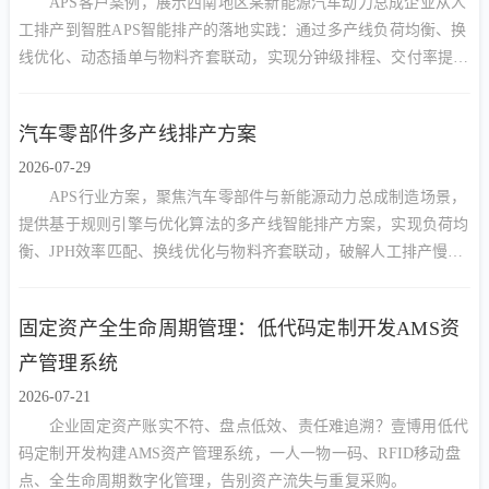
APS客户案例，展示西南地区某新能源汽车动力总成企业从人
工排产到智胜APS智能排产的落地实践：通过多产线负荷均衡、换
线优化、动态插单与物料齐套联动，实现分钟级排程、交付率提升
与资源利用率改善。
汽车零部件多产线排产方案
2026-07-29
APS行业方案，聚焦汽车零部件与新能源动力总成制造场景，
提供基于规则引擎与优化算法的多产线智能排产方案，实现负荷均
衡、JPH效率匹配、换线优化与物料齐套联动，破解人工排产慢、
交期延误、产能不均难题。
固定资产全生命周期管理：低代码定制开发AMS资
产管理系统
2026-07-21
企业固定资产账实不符、盘点低效、责任难追溯？壹博用低代
码定制开发构建AMS资产管理系统，一人一物一码、RFID移动盘
点、全生命周期数字化管理，告别资产流失与重复采购。