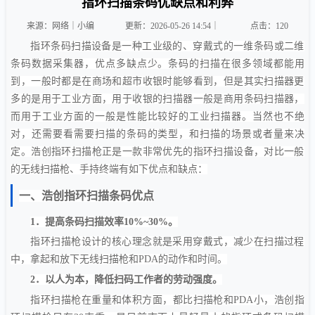
指环扫描条码优缺点和利弊
来源：网络｜小编
更新：2026-05-26 14:54｜
点击：
120
指环条码扫描设备是一种工业级的、穿戴式的一维条码或二维
条码数据采集器，优点多缺点少。条码的扫描在很多领域都能用
到，一般时都是在商场和超市收银时能够看到，但是其实扫描器更
多的是用于工业方面，用于收银的扫描器一般是商用条码扫描器，
而用于工业方面的一般是性能比较好的工业扫描器。当然也不绝
对，还需要看需要扫描的条码的类型，和扫描的场景或者量来决
定。浩创指环扫描枪正是一款非常优先的指环扫描设备，对比一般
的无线扫描枪、手持终端有如下优点和缺点：
一、浩创指环扫描条码优点
1．提高条码扫描效率
10%~30%
。
指环扫描枪设计的核心理念就是采用穿戴式，减少在扫描过程
中，拿起和放下无线扫描枪和
PDA
的动作和时间。
2．以人为本，降低扫码工作者的劳动强度。
指环扫描枪在重量和体积方面，都比扫描枪和
PDA
小，浩创指