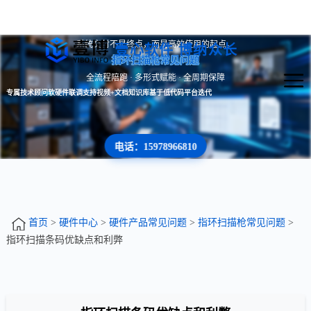
系统交付不是终点，而是高效使用的起点。
壹心软件 博纳众长
指环扫描枪常见问题
全流程陪跑 · 多形式赋能 · 全周期保障
专属技术顾问
软硬件联调支持
视频+文档知识库
基于低代码平台迭代
电话：15978966810
首页
>
硬件中心
>
硬件产品常见问题
>
指环扫描枪常见问题
>
指环扫描条码优缺点和利弊