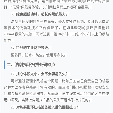
环扫描枪只有
20
克重，是目前市面上最轻最小的指环式条码扫描
器，“无感”佩戴带体验，长时间扫条码工作都不会批量。
3．绿色超低功耗，超长的续航能力。
浩创自研发的包含扫描光头、嵌入式操作系统、蓝牙通讯协议
等技术的低功耗技术平台保证了，在如此轻巧的指环扫描枪以
200mA
容量的电池，可以达到一维
18
小时、二维
8
个小时以上的续航
能力。
4．
IP66
的工业防护等级。
更防摔、防水、防尘，使用寿命长。
二、浩创指环扫描条码缺点
1．担心体积太小，会不会容易丢失？
可以通过管理来改善这个问题，比如员工自己负责自己的机器
这种方法在客户处是非常有效的，而且浩创指环扫描枪可以被安全
门和金属检测仪检测出来，从而防止员工误带出。我们的客户在使
用中发现，实际上穿戴式产品的丢失率是比手持式低的。
2．对购买指环扫描设备投入后的回报担心？