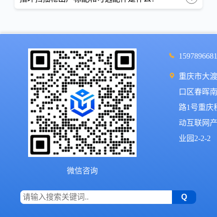
159789668
重庆市大
口区春晖
路1号重庆
动互联网
业园2-2-2
微信咨询