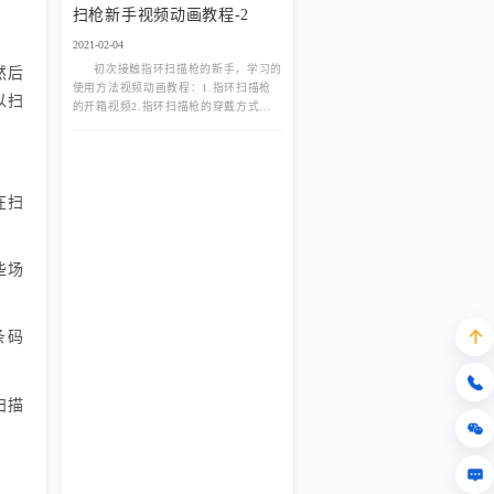
扫枪新手视频动画教程-2
2021-02-04
初次接触指环扫描枪的新手，学习的
然后
使用方法视频动画教程：1.指环扫描枪
以扫
的开箱视频2.指环扫描枪的穿戴方式指
环扫描枪两侧都可触摸扫描，左右手都
可以，优先佩戴在食指第
在扫
些场
条码
扫描