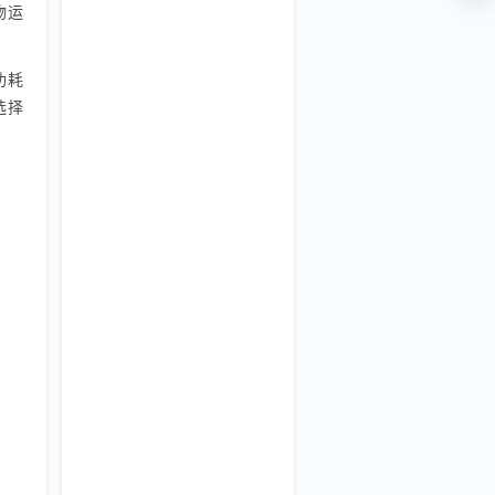
物运
功耗
选择