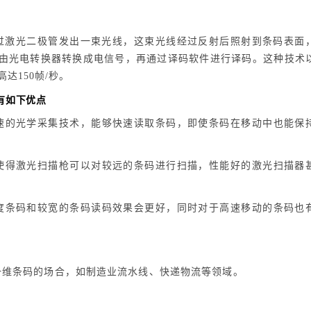
通过激光二极管发出一束光线，这束光线经过反射后照射到条码表面
由光电转换器转换成电信号，再通过译码软件进行译码。这种技术
达150帧/秒。
有如下优点
速的光学采集技术，能够快速读取条码，即使条码在移动中也能保
使得激光扫描枪可以对较远的条码进行扫描，性能好的激光扫描器
度条码和较宽的条码读码效果会更好，同时对于高速移动的条码也
一维条码的场合，如制造业流水线、快递物流等领域。