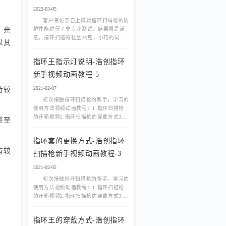
2022-03-05
客户来访亲自上阵对指环扫码枪的防
护性能进行了非专业测试，结果很是满
，光
意。指环扫描枪轻至20克，小巧的同
以其
时，防水防尘的防护等级达到了IP66，
满足各种工况对扫码设备
指环王指示灯说明-浩创指环
新手视频动画教程-5
2021-02-07
持较
初次接触指环扫描枪的新手，学习的
使用方法视频动画教程：1.指环扫描枪
的开箱视频2.指环扫描枪的穿戴方式3.指
甚至
环套的更换方式4.指环扫描枪的充电方
式5.指环扫描枪
指环套的更换方式-浩创指环
有较
扫描枪新手视频动画教程-3
2021-02-05
初次接触指环扫描枪的新手，学习的
使用方法视频动画教程：1.指环扫描枪
的开箱视频2.指环扫描枪的穿戴方式3.指
环套的更换方式先将出厂配置的指环套
从指环底部卡槽推出
指环王的穿戴方式-浩创指环