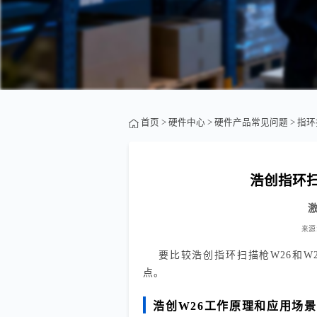
首页
>
硬件中心
>
硬件产品常见问题
>
指环
浩创指环扫
来源
要比较浩创指环扫描枪W26和
点。
浩创W26工作原理和应用场景