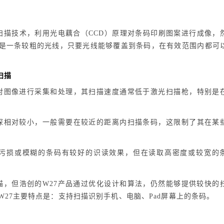
光扫描技术，利用光电藕合（CCD）原理对条码印刷图案进行成像，
是一条较粗的光线，只要光线能够覆盖到条码，在有效范围内都可
扫描
对图像进行采集和处理，其扫描速度通常低于激光扫描枪，特别是
深相对较小，一般需要在较近的距离内扫描条码，这限制了其在某
污损或模糊的条码有较好的识读效果，但在读取高密度或较宽的
描，但浩创的W27产品通过优化设计和算法，仍然能够提供较快的
27主要特点是：支持扫描识别手机、电脑、Pad屏幕上的条码。