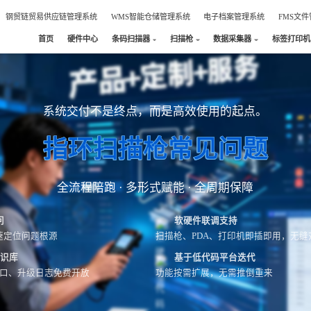
钢贸链贸易供应链管理系统
WMS智能仓储管理系统
电子档案管理系统
FMS文
首页
硬件中心
条码扫描器
扫描枪
数据采集器
标签打印机
系统交付不是终点，而是高效使用的起点。
指环扫描枪常见问题
全流程陪跑 · 多形式赋能 · 全周期保障
问
软硬件联调支持
速定位问题根源
扫描枪、PDA、打印机即插即用，无缝
知识库
基于低代码平台迭代
接口、升级日志免费开放
功能按需扩展，无需推倒重来