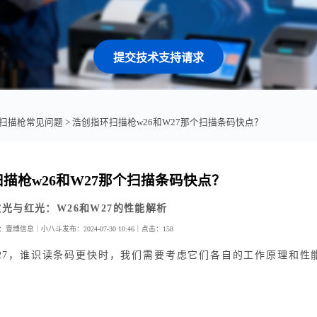
提交技术支持请求
扫描枪常见问题
> 浩创指环扫描枪w26和W27那个扫描条码快点？
描枪w26和W27那个扫描条码快点？
激光与红光：W26和W27的性能解析
：壹博信息｜小八斗
发布：2024-07-30 10:46｜
点击：
158
W27，谁识读条码更快时，我们需要考虑它们各自的工作原理和性