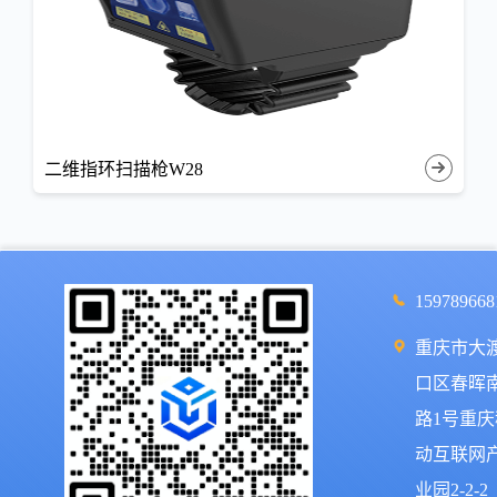
二维指环扫描枪W28
159789668
重庆市大
口区春晖
路1号重庆
动互联网
业园2-2-2