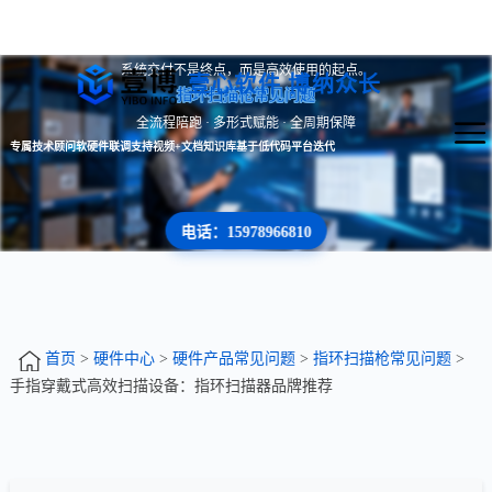
系统交付不是终点，而是高效使用的起点。
壹心软件 博纳众长
指环扫描枪常见问题
全流程陪跑 · 多形式赋能 · 全周期保障
专属技术顾问
软硬件联调支持
视频+文档知识库
基于低代码平台迭代
电话：15978966810
首页
>
硬件中心
>
硬件产品常见问题
>
指环扫描枪常见问题
>
手指穿戴式高效扫描设备：指环扫描器品牌推荐