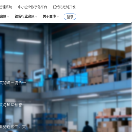
件管理系统
中小企业数字化平台
低代码定制开发
案例
钢贸行业资讯
关于壹博
登录
！
实物流三流合一
策与风险预警
业务连续性，支