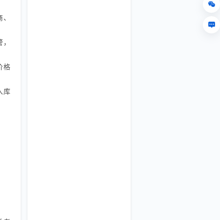
商、
警，
价格
入库