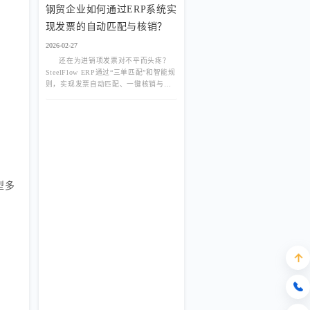
钢贸企业如何通过ERP系统实
现发票的自动匹配与核销？
2026-02-27
还在为进销项发票对不平而头疼？
SteelFlow ERP通过“三单匹配”和智能规
则，实现发票自动匹配、一键核销与异
常预警，让对账效率提升90%，轻松应
对税务稽查。
型多