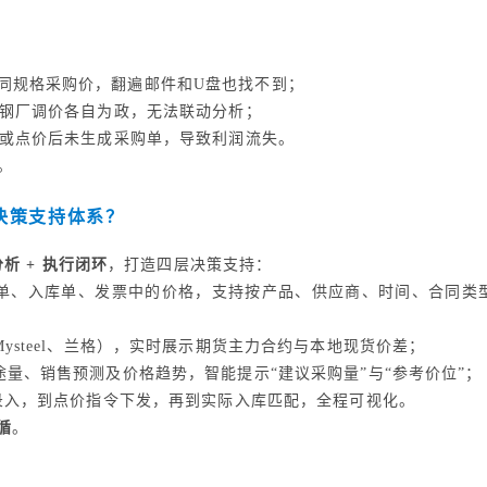
同规格采购价，翻遍邮件和U盘也找不到；
钢厂调价各自为政，无法联动分析；
或点价后未生成采购单，导致利润流失。
。
购决策支持体系？
分析 + 执行闭环
，打造四层决策支持：
单、入库单、发票中的价格，支持按产品、供应商、时间、合同类
ysteel、兰格），实时展示期货主力合约与本地现货价差；
量、销售预测及价格趋势，智能提示“建议采购量”与“参考价位”；
录入，到点价指令下发，再到实际入库匹配，全程可视化。
循
。