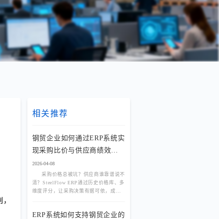
相关推荐
钢贸企业如何通过ERP系统实
现采购比价与供应商绩效评
估？
2026-04-08
采购价格总被坑？供应商谁靠谱说不
清？SteelFlow ERP通过历史价格库、多
维度评分，让采购决策有据可依，成本
降低15%+。
判，
ERP系统如何支持钢贸企业的