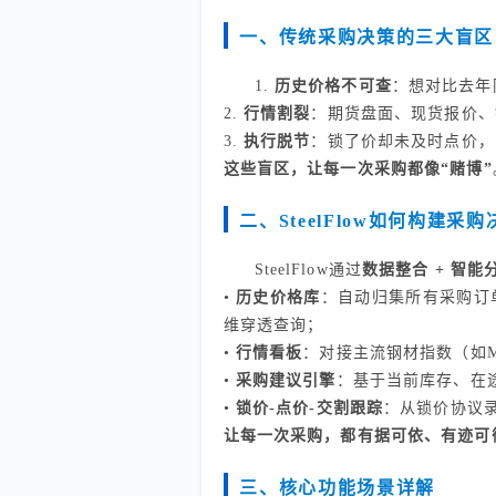
一、传统采购决策的三大盲区
1.
历史价格不可查
：想对比去年
2.
行情割裂
：期货盘面、现货报价、
3.
执行脱节
：锁了价却未及时点价，
这些盲区，让每一次采购都像“赌博”
二、SteelFlow如何构建采
SteelFlow通过
数据整合 + 智能
•
历史价格库
：自动归集所有采购订
维穿透查询；
•
行情看板
：对接主流钢材指数（如M
•
采购建议引擎
：基于当前库存、在途
•
锁价-点价-交割跟踪
：从锁价协议
让每一次采购，都有据可依、有迹可
三、核心功能场景详解