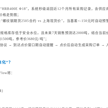
“HRB400E Φ18”，系统秒级返回近12个月所有采购记录，含供应
价格走势图；
螺纹钢期货2505合约 vs 上海现货价”，当基差<-150元时自动预
规格库存低于安全水位，且未来7天销售预测达2000吨，结合当前
500吨，参考价3680元/吨”；
协议 → 到达点价窗口期自动提醒 → 点价后自动生成采购订单 → 
体化”？
low将：
单）