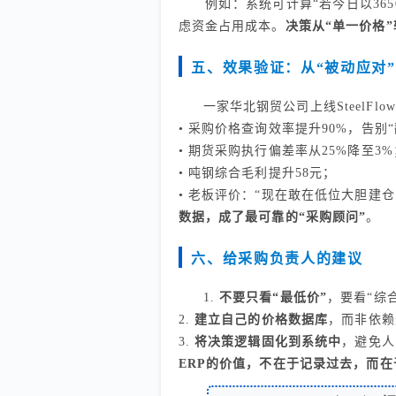
例如：系统可计算“若今日以3650元
虑资金占用成本。
决策从“单一价格”
五、效果验证：从“被动应对”
一家华北钢贸公司上线SteelFl
• 采购价格查询效率提升90%，告别
• 期货采购执行偏差率从25%降至3%
• 吨钢综合毛利提升58元；
• 老板评价：“现在敢在低位大胆建
数据，成了最可靠的“采购顾问”
。
六、给采购负责人的建议
1.
不要只看“最低价”
，要看“综
2.
建立自己的价格数据库
，而非依赖
3.
将决策逻辑固化到系统中
，避免人
ERP的价值，不在于记录过去，而