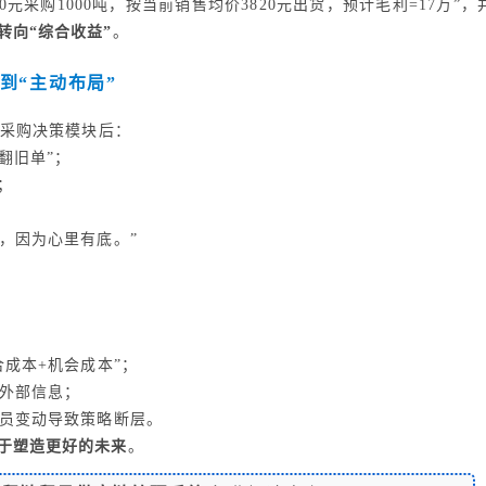
采购1000吨，按当前销售均价3820元出货，预计毛利=17万”，
转向“综合收益”
。
到“主动布局”
ow采购决策模块后：
“翻旧单”；
；
仓，因为心里有底。”
合成本+机会成本”；
外部信息；
员变动导致策略断层。
在于塑造更好的未来
。