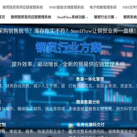
钢贸链贸易供应链管理系统
WMS智能仓储管理系统
电子档案管理系统
FMS文
首页
钢贸链贸易供应链管理系统
SteelFlow系统功能
钢贸行业方案
钢贸系统
采购销售脱节？库存账实不符？SteelFlow让钢贸业务一盘棋
钢贸行业方案
提升效率，驱动增长 - 全新的贸易供应链管理系统
化
数据一体化管理
储、财务自动流转，减少人工干预，提
打破信息孤岛，实现业务流、资金流、
库
精准数据分析
算与操作，确保账实相符，优化库存成
多维度经营报表实时生成，助力科学决
定制
私有化源码交付
策略、审批流、报表，快速适配企业个
提供完整系统源代码，保障数据安全与