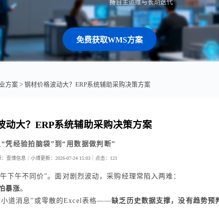
持自主运维与长期迭代
免费获取WMS方案
业方案
> 钢材价格波动大？ERP系统辅助采购决策方案
波动大？ERP系统辅助采购决策方案
从“凭经验拍脑袋”到“用数据做判断”
源：壹博信息｜小博
更新：2026-07-24 15:03｜
点击：
121
上午下午不同价”。面对剧烈波动，采购经理常陷入两难：
怕暴涨
。
道消息”或零散的Excel表格——
缺乏历史数据支撑，没有趋势预