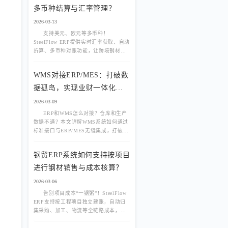
多币种结算与汇率管理？
2026-03-13
支持美元、欧元等多币种！
SteelFlow ERP提供实时汇率获取、自动
折算、多币种对账功能，让跨境钢材交
易结算更高效、成本核算更精准。
WMS对接ERP/MES：打破数
据孤岛，实现业财一体化与
生产联动
2026-03-09
ERP和WMS怎么对接？仓库和生产
数据不通？本文详解WMS系统如何通过
标准接口与ERP/MES无缝集成，打破数
据孤岛，实现业财一体化与生产精准联
动，消除人工录入错误。
钢贸ERP系统如何支持按项目
进行钢材销售与成本核算？
2026-03-06
告别项目成本“一锅粥”！SteelFlow
ERP支持按工程项目独立建账，自动归
集采购、加工、物流等全链路成本，精
准核算每个项目的盈亏，助力精细化运
营