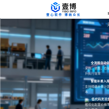
壹心软件 博纳众长
全流程自动
采购、销售、仓
升执行效率
智能补差入
支持精确补差计
本
低代码灵活
可视化配置价格