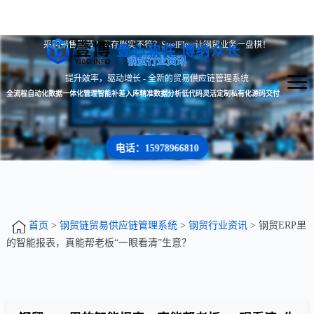
采购销售脱节？库存账实不符？SteelFlow让钢贸业务一盘棋！
壹心软件 博纳众长
钢贸行业资讯
提升效率，驱动增长 - 全新的贸易供应链管理系统
全流程自动化
数据一体化管理
智能补差入库
精准数据分析
低代码灵活定制
私有化源码交付
电话：15978966810
首页
>
钢贸链贸易供应链管理系统
>
钢贸行业资讯
> 钢贸ERP里
的智能报表，真能帮老板“一眼看清”生意？