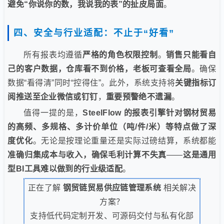
避免“你说你的数，我说我的表”的扯皮局面
。
四、安全与行业适配：不止于“好看”
所有报表均遵循
严格的角色权限控制
。
销售只能看自
己的客户数据，仓库看不到价格，老板可查看全局
。确保
数据“看得清”同时“控得住”。此外，系统支持将
关键指标订
阅推送至企业微信或钉钉
，
重要预警绝不遗漏
。
值得一提的是，
SteelFlow 的报表引擎针对钢材贸易
的高频、多规格、多计价单位（吨/件/米）等特点做了深
度优化
。无论是按理论重量还是实际过磅结算，系统都能
准确归集成本与收入，确保毛利计算不失真
——
这是通用
型BI工具难以做到的行业级适配
。
正在了解
钢贸链贸易供应链管理系统
相关解决
方案？
支持低代码定制开发、可源码交付与私有化部