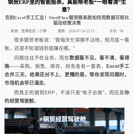
钢贸ERP里的智能报表，真能帮老板“一眼看清”生
意？
告别Excel手工汇总！SteelFlow钢贸链系统如何用数据可视化
驱动经营决策
来源：壹博信息｜小博
更新：2026-07-24 15:15｜
点击：
98
很多钢贸老板说：“我每天忙得脚不沾地，但月底一看
账，还是不知道钱到底赚在哪。”
问题往往不在业务，而在
数据看不见、看不清、看得
晚
——采购、销售、库存、财务各有一套表，
Excel手工
合并三天，结果还对不上
。
更糟的是，等你发现问题时，
市场机会早已溜走
。
而真正的钢贸ERP，不该只是“电子台账”，而应是
你
的经营驾驶舱
。