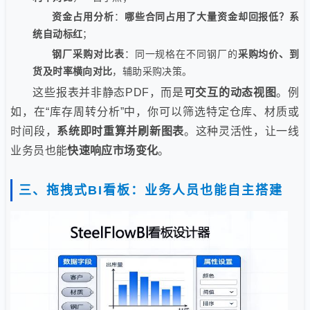
资金占用分析
：
哪些合同占用了大量资金却回报低？系
统自动标红
；
钢厂采购对比表
：同一规格在不同钢厂的
采购均价、到
货及时率横向对比
，辅助采购决策。
这些报表并非静态PDF，而是
可交互的动态视图
。例
如，在“库存周转分析”中，你可以筛选特定仓库、材质或
时间段，
系统即时重算并刷新图表
。这种灵活性，让一线
业务员也能
快速响应市场变化
。
三、拖拽式BI看板：业务人员也能自主搭建