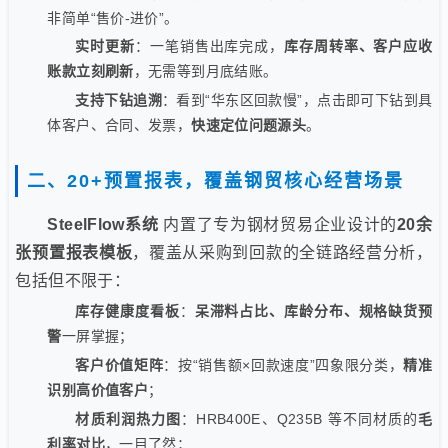
非简单“售价-进价”。
实时更新
：一笔销售出库完成，
库存周转率、客户应收
账款立刻刷新
，无需等到月底结账。
支持下钻追溯
：看到“华东区回款慢”，点击即可下钻到具
体客户、合同、发票，
快速定位问题源头
。
二、20+预置报表，覆盖钢贸核心经营场景
SteelFlow系统
内置了专为钢材贸易企业设计的
20余
张预置报表模板
，覆盖从采购到回款的全链路经营分析，
包括但不限于：
库存健康度看板
：
呆滞料占比、库龄分布、规格缺货预
警
一屏掌握；
客户价值矩阵
：按“销售额×回款速度”四象限分类，
精准
识别高价值客户
；
材质利润热力图
：HRB400E、Q235B 等不同材质的
毛
利率对比
，一目了然；