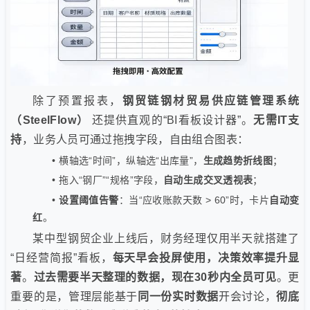
除了预置报表，
钢贸链钢材贸易供应链管理系统
（SteelFlow）
还提供直观的“BI看板设计器”。
无需IT支
持
，业务人员可通过拖拽字段，自由组合图表：
• 横轴选“时间”，纵轴选“出库量”，
生成趋势折线图
；
• 拖入“钢厂”“规格”字段，
自动生成交叉透视表
；
•
设置阈值告警
：当“应收账款天数 > 60”时，卡片
自动变
红
。
某中型钢贸企业上线后，财务经理仅用半天就搭建了
“日经营简报”看板，
每天早会投屏使用，决策效率提升显
著
。
过去需要半天整理的数据，现在30秒内全员可见
。更
重要的是，管理层能基于
同一份实时数据
开会讨论，
彻底