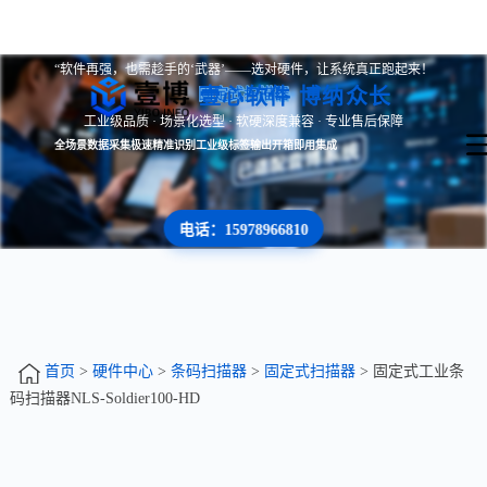
“软件再强，也需趁手的‘武器’——选对硬件，让系统真正跑起来！
壹心软件 博纳众长
固定式扫描器
工业级品质 · 场景化选型 · 软硬深度兼容 · 专业售后保障
全场景数据采集
极速精准识别
工业级标签输出
开箱即用集成
电话：15978966810
首页
>
硬件中心
>
条码扫描器
>
固定式扫描器
> 固定式工业条
码扫描器NLS-Soldier100-HD