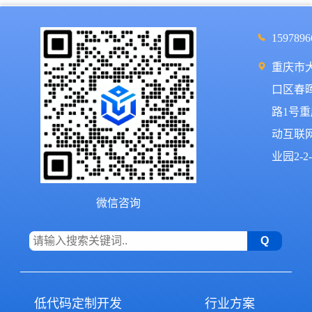
1597896
重庆市
口区春
路1号
动互联
业园2-2-
微信咨询
低代码定制开发
行业方案