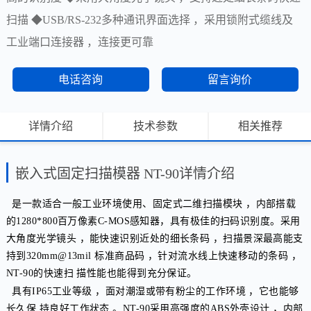
扫描 ◆USB/RS-232多种通讯界面选择 ，采用锁附式缆线及
工业端口连接器 ，连接更可靠
电话咨询
留言询价
详情介绍
技术参数
相关推荐
嵌入式固定扫描模器 NT-90详情介绍
是一款适合一般工业环境使用、固定式二维扫描模块 ，内部搭载
的1280*800百万像素C-MOS感知器，具有极佳的扫码识别度。
采用
大角度光学镜头 ，能快速识别近处的细长条码 ，扫描景深最高能支
持到320mm@13mil 标准商品码 ，针对流水线上快速移动的条码 ，
NT-90的快速扫 描性能也能得到充分保证。
具有IP65工业等级 ，面对潮湿或带有粉尘的工作环境 ，它也能够
长久保 持良好工作状态 。NT-90采用高强度的ABS外壳设计 ，内部