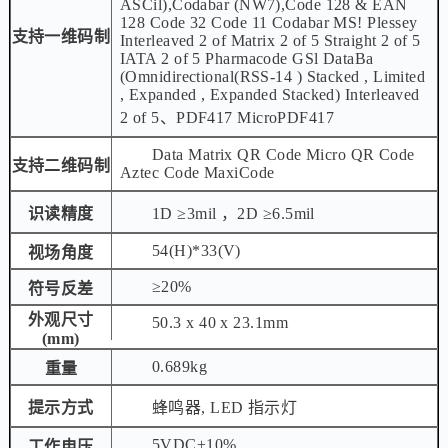
ASCil),Codabar (NW7),Code 128 & EAN
128 Code 32 Code 11 Codabar MS! Plessey
支持一维码制
Interleaved 2 of Matrix 2 of 5 Straight 2 of 5
IATA 2 of 5 Pharmacode GSl DataBa
(Omnidirectional(RSS-14 ) Stacked , Limited
, Expanded , Expanded Stacked) Interleaved
2 of 5、PDF417 MicroPDF417
Data Matrix QR Code Micro QR Code
支持二维码制
Aztec Code MaxiCode
识读精度
1D ≥3mil ，2D ≥6.5mil
54(H)*33(V)
视场角度
≥20%
符号反差
外观尺寸
50.3 x 40 x 23.1mm
(mm)
0.689kg
重量
提示方式
蜂鸣器, LED 指示灯
5VDC±10%
工作电压