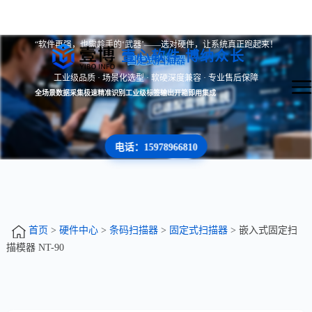
“软件再强，也需趁手的‘武器’——选对硬件，让系统真正跑起来！
壹心软件 博纳众长
固定式扫描器
工业级品质 · 场景化选型 · 软硬深度兼容 · 专业售后保障
全场景数据采集
极速精准识别
工业级标签输出
开箱即用集成
电话：15978966810
首页
>
硬件中心
>
条码扫描器
>
固定式扫描器
> 嵌入式固定扫
描模器 NT-90