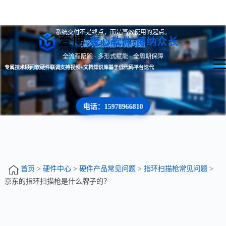
系统交付不是终点，而是高效使用的起点。
壹心软件 博纳众长
指环扫描枪常见问题
全流程陪跑 · 多形式赋能 · 全周期保障
专属技术顾问
软硬件联调支持
视频+文档知识库
基于低代码平台迭代
电话：15978966810
首页
>
硬件中心
>
硬件产品常见问题
>
指环扫描枪常见问题
>
京东的指环扫描枪是什么牌子的？