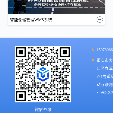
智能仓储管理WMS系统
15978966
重庆市大
口区春晖
路1号重
动互联网
业园2-2-
微信咨询