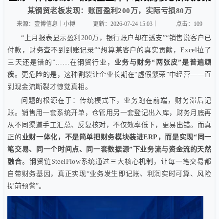
某钢贸老板发现：账面盈利200万，实际亏损80万
来源：壹博信息｜小博
更新：2026-07-24 15:03｜
点击：
109
“上月报表显示盈利200万，银行账户却在透支”“销售说客户已
付款，财务查不到到账记录”“想算某客户的真实贡献，Excel拉了
三天还是错的”……在钢贸行业，
业务与财务“两张皮”是普遍顽
疾
。更危险的是，这种割裂让企业长期在“虚假繁荣”中经营——直
到现金流断裂才惊觉真相。
问题的根源在于：传统模式下，业务跑在前端，财务滞后记
账。销售用一套系统开单，仓管用另一套登记出入库，财务月底再
从不同渠道手工汇总、反复核对，不仅效率低下，更易出错。而真
正的
业财一体化，不是简单把财务模块装进ERP，而是实现“同一
笔交易、同一个时间点、同一套数据源”下业务流与资金流的天然
融合
。钢贸链SteelFlow系统通过三大核心机制，让每一笔交易都
自带财务基因，真正实现“业务发生即记账、利润实时可算、风险
提前预警”。