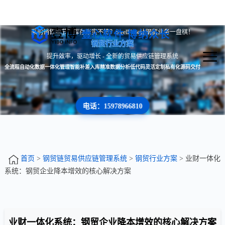
采购销售脱节？库存账实不符？SteelFlow让钢贸业务一盘棋！
壹心软件 博纳众长
钢贸行业方案
提升效率，驱动增长 - 全新的贸易供应链管理系统
全流程自动化
数据一体化管理
智能补差入库
精准数据分析
低代码灵活定制
私有化源码交付
电话：15978966810
首页
>
钢贸链贸易供应链管理系统
>
钢贸行业方案
> 业财一体化
系统：钢贸企业降本增效的核心解决方案
业财一体化系统：钢贸企业降本增效的核心解决方案