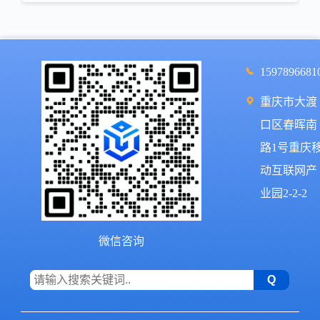
1597896681
重庆市大渡
口区春晖南
路1号重庆
动互联网产
业园2-2-2
微信咨询