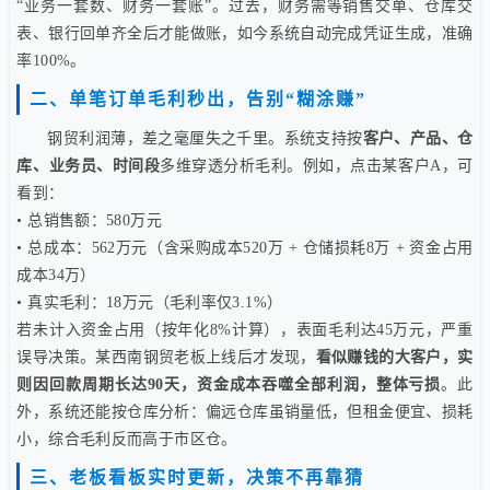
“业务一套数、财务一套账”。过去，财务需等销售交单、仓库交
表、银行回单齐全后才能做账，如今系统自动完成凭证生成，准确
率100%。
二、单笔订单毛利秒出，告别“糊涂赚”
钢贸利润薄，差之毫厘失之千里。系统支持按
客户、产品、仓
库、业务员、时间段
多维穿透分析毛利。例如，点击某客户A，可
看到：
• 总销售额：580万元
• 总成本：562万元（含采购成本520万 + 仓储损耗8万 + 资金占用
成本34万）
• 真实毛利：18万元（毛利率仅3.1%）
若未计入资金占用（按年化8%计算），表面毛利达45万元，严重
误导决策。某西南钢贸老板上线后才发现，
看似赚钱的大客户，实
则因回款周期长达90天，资金成本吞噬全部利润，整体亏损
。此
外，系统还能按仓库分析：偏远仓库虽销量低，但租金便宜、损耗
小，综合毛利反而高于市区仓。
三、老板看板实时更新，决策不再靠猜