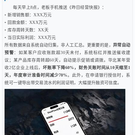
每天早上8点，老板手机推送《昨日经营快报》：
• 新增销售额：XXX万元
• 回款金额：XXX万元
• 库存周转天数：XX天
• 当日实际利润：XXX万元
所有数据来自系统自动归集，非人工汇总。更重要的是，
异常自动
预警
：如某客户应收账款超30天未付，系统标红并推送催收建
议；某产品库存周转超60天，自动提示促销或调拨。华北某年营
收2亿企业上线后，
坏账率下降60%，财务关账时间从10天缩至1
天，年度审计准备时间减少70%
。此外，在申请银行授信时，系
统可一键导出带交易流水的利润证明，大幅提升融资可信度。