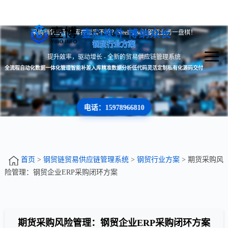
壹心软件 博纳众长
采购销售脱节？库存账实不符？SteelFlow让钢贸业务一盘棋！
钢贸行业方案
提升效率，驱动增长 - 全新的贸易供应链管理系统
全流程自动化
数据一体化管理
智能补差入库
精准数据分析
低代码灵活定制
私有化源码交付
电话：15978966810
首页
>
钢贸链贸易供应链管理系统
>
钢贸行业方案
> 期货采购风
险管理：钢贸企业ERP采购闭环方案
期货采购风险管理：钢贸企业ERP采购闭环方案