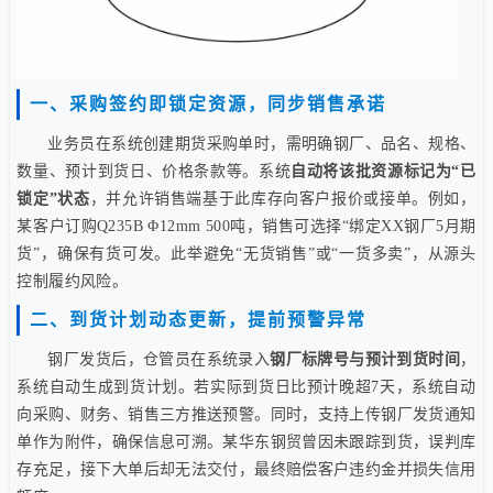
一、采购签约即锁定资源，同步销售承诺
业务员在系统创建期货采购单时，需明确钢厂、品名、规格、
数量、预计到货日、价格条款等。系统
自动将该批资源标记为“已
锁定”状态
，并允许销售端基于此库存向客户报价或接单。例如，
某客户订购Q235B Φ12mm 500吨，销售可选择“绑定XX钢厂5月期
货”，确保有货可发。此举避免“无货销售”或“一货多卖”，从源头
控制履约风险。
二、到货计划动态更新，提前预警异常
钢厂发货后，仓管员在系统录入
钢厂标牌号与预计到货时间
，
系统自动生成到货计划。若实际到货日比预计晚超7天，系统自动
向采购、财务、销售三方推送预警。同时，支持上传钢厂发货通知
单作为附件，确保信息可溯。某华东钢贸曾因未跟踪到货，误判库
存充足，接下大单后却无法交付，最终赔偿客户违约金并损失信用