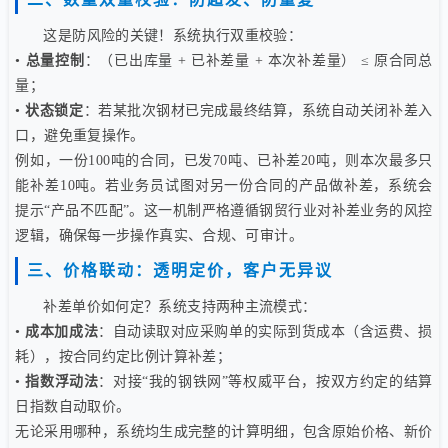
这是防风险的关键！系统执行双重校验：
•
总量控制
：（已出库量 + 已补差量 + 本次补差量） ≤ 原合同总
量；
•
状态锁定
：若某批次钢材已完成最终结算，系统自动关闭补差入
口，避免重复操作。
例如，一份100吨的合同，已发70吨、已补差20吨，则本次最多只
能补差10吨。若业务员试图对另一份合同的产品做补差，系统会
提示“产品不匹配”。这一机制严格遵循钢贸行业对补差业务的风控
逻辑，确保每一步操作真实、合规、可审计。
三、价格联动：透明定价，客户无异议
补差单价如何定？系统支持两种主流模式：
•
成本加成法
：自动读取对应采购单的实际到货成本（含运费、损
耗），按合同约定比例计算补差；
•
指数浮动法
：对接“我的钢铁网”等权威平台，按双方约定的结算
日指数自动取价。
无论采用哪种，系统均生成完整的计算明细，包含原始价格、新价