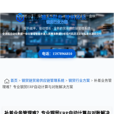
采购销售脱节？库存账实不符？SteelFlow让钢贸业务一盘棋！
壹心软件 博纳众长
钢贸行业方案
提升效率，驱动增长 - 全新的贸易供应链管理系统
全流程自动化
数据一体化管理
智能补差入库
精准数据分析
低代码灵活定制
私有化源码交付
电话：15978966810
首页
>
钢贸链贸易供应链管理系统
>
钢贸行业方案
> 补差业务管
理难？专业钢贸ERP自动计算与对账解决方案
补差业务管理难？专业钢贸ERP自动计算与对账解决