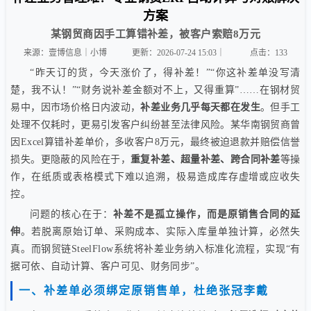
方案
某钢贸商因手工算错补差，被客户索赔8万元
来源：壹博信息｜小博
更新：2026-07-24 15:03｜
点击：
133
“昨天订的货，今天涨价了，得补差！”“你这补差单没写清
楚，我不认！”“财务说补差金额对不上，又得重算”……在钢材贸
易中，因市场价格日内波动，
补差业务几乎每天都在发生
。但手工
处理不仅耗时，更易引发客户纠纷甚至法律风险。某华南钢贸商曾
因Excel算错补差单价，多收客户8万元，最终被迫退款并赔偿信誉
损失。更隐蔽的风险在于，
重复补差、超量补差、跨合同补差
等操
作，在纸质或表格模式下难以追溯，极易造成库存虚增或应收失
控。
问题的核心在于：
补差不是孤立操作，而是原销售合同的延
伸
。若脱离原始订单、采购成本、实际入库量单独计算，必然失
真。而钢贸链SteelFlow系统将补差业务纳入标准化流程，实现“有
据可依、自动计算、客户可见、财务同步”。
一、补差单必须绑定原销售单，杜绝张冠李戴