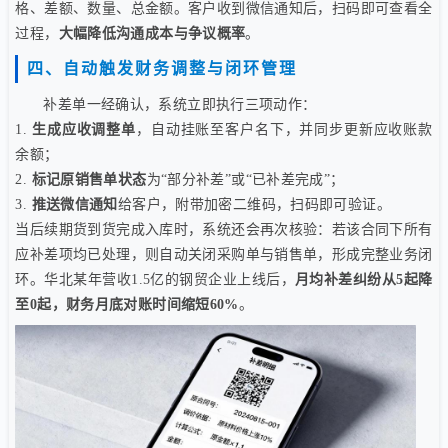
格、差额、数量、总金额。客户收到微信通知后，扫码即可查看全
过程，
大幅降低沟通成本与争议概率
。
四、自动触发财务调整与闭环管理
补差单一经确认，系统立即执行三项动作：
1.
生成应收调整单
，自动挂账至客户名下，并同步更新应收账款
余额；
2.
标记原销售单状态
为“部分补差”或“已补差完成”；
3.
推送微信通知
给客户，附带加密二维码，扫码即可验证。
当后续期货到货完成入库时，系统还会再次核验：若该合同下所有
应补差项均已处理，则自动关闭采购单与销售单，形成完整业务闭
环。华北某年营收1.5亿的钢贸企业上线后，
月均补差纠纷从5起降
至0起，财务月底对账时间缩短60%
。