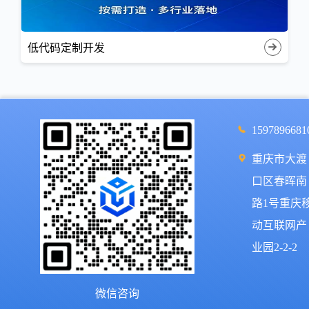
低代码定制开发
1597896681
重庆市大渡
口区春晖南
路1号重庆
动互联网产
业园2-2-2
微信咨询