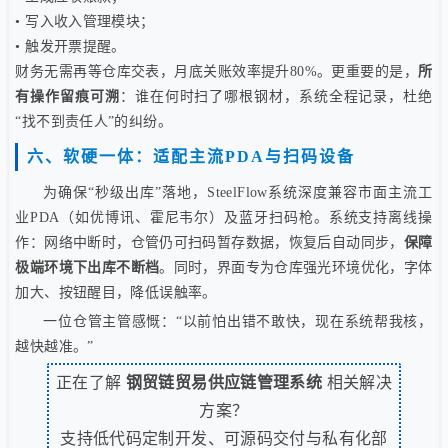
• 写入收入管理模块；
• 触发开票提醒。
财务无需再等仓库交表，月底关账效率提升80%。更重要的是，
所
有操作留痕可溯
：谁在何时扫了哪根钢材，系统全程记录，杜绝
“找不到责任人”的纠纷。
六、软硬一体：适配主流PDA与扫码设备
为确保“秒级出库”落地，SteelFlow系统深度兼容市面主流工
业PDA（如优博讯、霍尼韦尔）及蓝牙扫码枪。系统支持离线操
作：网络中断时，仓管仍可扫码暂存数据，恢复后自动同步，
保障
极端环境下出库不断档
。同时，界面专为仓库强光环境优化，字体
加大、按钮醒目，降低误触率。
一位仓管主管感慨：“以前怕出错不敢快，现在系统帮我核，
越快越准。”
正在了解
钢贸链贸易供应链管理系统
相关解决
方案？
支持低代码定制开发、可源码交付与私有化部