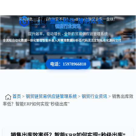
采购销售脱节？库存账实不符？SteelFlow让钢贸业务一盘棋！
壹心软件 博纳众长
钢贸行业资讯
提升效率，驱动增长 - 全新的贸易供应链管理系统
全流程自动化
数据一体化管理
智能补差入库
精准数据分析
低代码灵活定制
私有化源码交付
电话：15978966810
首页
>
钢贸链贸易供应链管理系统
>
钢贸行业资讯
> 销售出库效
率低？智能ERP如何实现“秒级出库”
销售出库效率低？智能ERP如何实现“秒级出库”