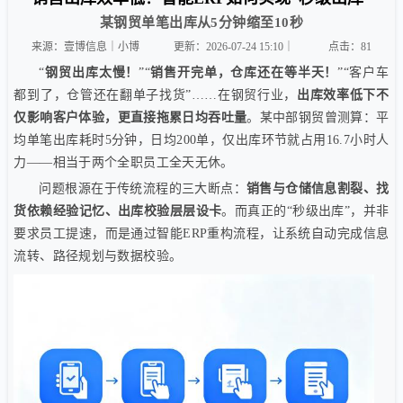
某钢贸单笔出库从5分钟缩至10秒
来源：壹博信息｜小博
更新：2026-07-24 15:10｜
点击：
81
“
钢贸出库太慢！
”“
销售开完单，仓库还在等半天！
”“客户车
都到了，仓管还在翻单子找货”……在钢贸行业，
出库效率低下不
仅影响客户体验，更直接拖累日均吞吐量
。某中部钢贸曾测算：平
均单笔出库耗时5分钟，日均200单，仅出库环节就占用16.7小时人
力——相当于两个全职员工全天无休。
问题根源在于传统流程的三大断点：
销售与仓储信息割裂、找
货依赖经验记忆、出库校验层层设卡
。而真正的“秒级出库”，并非
要求员工提速，而是通过智能ERP重构流程，让系统自动完成信息
流转、路径规划与数据校验。