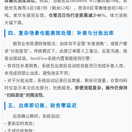
荐最优出库库位
。例如，当需出库HRB400E Φ12螺纹钢10吨，系
统优先推荐A区3排2列（剩余12吨），而非B区零散堆放的5吨+7
吨。某华东钢贸反馈，
仓管员日均行走距离减少40%
，体力消耗
大幅下降。
四、复杂场景也能高效处理：补差与分批出库
钢贸业务常遇特殊情况：如库存不足需“补差销售”，或客户要
求“分批提货”。传统模式下，此类订单需人工备注、反复沟通，极
易出错延误。SteelFlow系统内置智能规则引擎：
• 若存在补差销售，系统在出库前自动校验是否已完成补差入库，
未完成则禁止出库，避免账实不符；
• 对于分批出库，系统自动记录已出数量、剩余可提量，仓管扫码
时仅显示本次应出部分，杜绝超发。
即便流程复杂，操作仍保持
“扫码即走”的简洁性
。
五、出库即记账，财务零延迟
出库确认瞬间，系统自动：
• 更新实时库存；
• 生成应收账款；