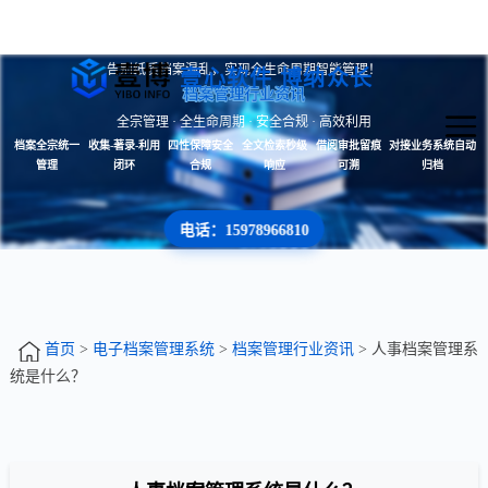
告别纸质档案混乱，实现全生命周期智能管理！
壹心软件 博纳众长
档案管理行业资讯
全宗管理 · 全生命周期 · 安全合规 · 高效利用
档案全宗统一
收集-著录-利用
四性保障安全
全文检索秒级
借阅审批留痕
对接业务系统自动
管理
闭环
合规
响应
可溯
归档
电话：15978966810
首页
>
电子档案管理系统
>
档案管理行业资讯
> 人事档案管理系
统是什么？