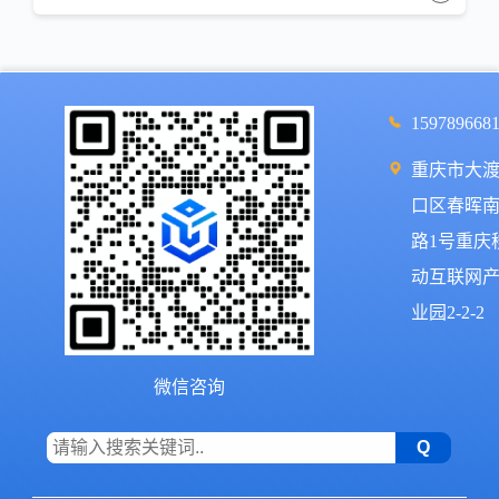
159789668
重庆市大
口区春晖
路1号重庆
动互联网
业园2-2-2
微信咨询