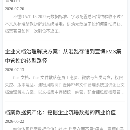
2026-07-20
不懂DA/T 13-2022元数据标准、字段配置总出错怕验收不过？
本文从标准条款拆解到系统落地，讲清元数据字段如何自动捕获、
档案著录如何一次到位不返工。
企业文档治理解决方案：从混乱存储到壹博FMS集
中管控的转型路径
2026-07-13
fms 文档、fms 文件散落在员工电脑、微信与各类网盘，权限
失控、版本混乱、泄密风险高？壹博FMS文件管理系统提供企业文
档治理解决方案：以文档集中存储统一纳管，配合细粒度权限管
控、审批流转与安全外链，实现谁能看、谁能改、谁能删的精准管
控，让企业文档从混乱走向有序、从资产沉淀走向安全高效利用。
档案数据资产化：挖掘企业沉睡数据的商业价值
2026-06-22
如何体现档案数据价值？针对"档案存而不用"痛点，壹博电子