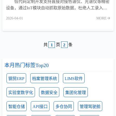
低代码定制开发支持直接对接色谱仪、光谱仪等精密
设备，通过IoT模块自动抓取原始数据，杜绝人工录入错
误与人为篡改，确保数据完整性符合ALCOA+原则。
2026-04-01
MORE
共
页
条
1
2
本月热门标签Top20
钢贸ERP
档案管理系统
LIMS软件
实验室数字化
数据安全
集团化管理
智能仓储
API接口
多仓协同
管理驾驶舱