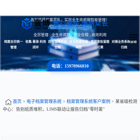
告别纸质档案混乱，实现全生命周期智能管理！
壹心软件 博纳众长
档案管理系统客户案例
全宗管理 · 全生命周期 · 安全合规 · 高效利用
档案全宗统一
收集-著录-利用
四性保障安全
全文检索秒级
借阅审批留痕
对接业务系统自动
管理
闭环
合规
响应
可溯
归档
电话：15978966810
首页
>
电子档案管理系统
>
档案管理系统客户案例
> 某省级检测
中心：告别纸质堆积，LIMS联动让报告归档“零时差”