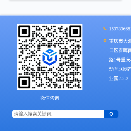
159789668
重庆市大
口区春晖
路1号重庆
动互联网
业园2-2-2
微信咨询