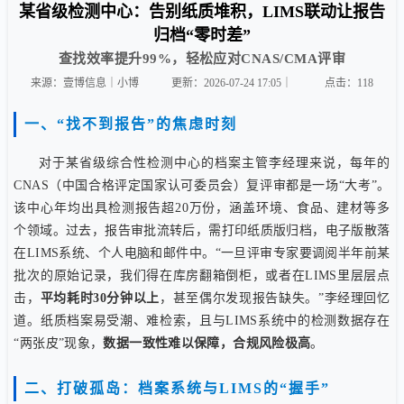
某省级检测中心：告别纸质堆积，LIMS联动让报告
归档“零时差”
查找效率提升99%，轻松应对CNAS/CMA评审
来源：壹博信息｜小博
更新：2026-07-24 17:05｜
点击：
118
一、“找不到报告”的焦虑时刻
对于某省级综合性检测中心的档案主管李经理来说，每年的
CNAS（中国合格评定国家认可委员会）复评审都是一场“大考”。
该中心年均出具检测报告超20万份，涵盖环境、食品、建材等多
个领域。过去，报告审批流转后，需打印纸质版归档，电子版散落
在LIMS系统、个人电脑和邮件中。“一旦评审专家要调阅半年前某
批次的原始记录，我们得在库房翻箱倒柜，或者在LIMS里层层点
击，
平均耗时30分钟以上
，甚至偶尔发现报告缺失。”李经理回忆
道。纸质档案易受潮、难检索，且与LIMS系统中的检测数据存在
“两张皮”现象，
数据一致性难以保障，合规风险极高
。
二、打破孤岛：档案系统与LIMS的“握手”