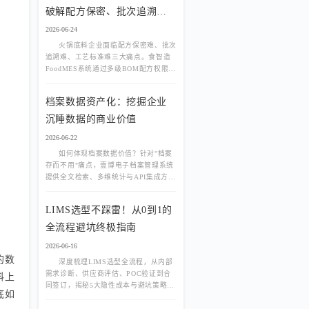
破解配方保密、批次追溯、
工艺标准三大难题
2026-06-24
火锅底料企业面临配方保密难、批次
追溯难、工艺标准难三大痛点。食智造
FoodMES系统通过多级BOM配方权限管
控、PDA扫码投料防错、炒制工艺数字
化、一物一码全链路追溯等功能，帮助
档案数据资产化：挖掘企业
火锅底料厂实现降本增效与合规管理的
双重目标。
沉睡数据的商业价值
2026-06-22
如何体现档案数据价值？针对"档案
存而不用"痛点，壹博电子档案管理系统
提供全文检索、多维统计与API集成方
案，助力企业实现档案数据资产化，让
档案系统效益清晰可见。
LIMS选型不踩雷！从0到1的
全流程避坑终极指南
2026-06-16
的数
深度梳理LIMS选型全流程，从内部
需求诊断、供应商评估、POC验证到合
料上
同签订，揭秘5大隐性成本与避坑策略，
底如
助您选对实验室管理系统。