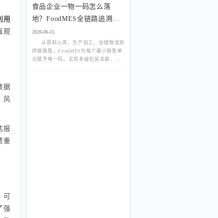
食品企业一物一码怎么落
地？FoodMES全链路追溯方
利用
案
直观
2026-06-15
从原料入库、生产加工、仓储物流到
终端销售，FoodMES为每个最小销售单
元赋予唯一码。实现多级包装关联、防
窜货管控与消费者扫码互动，将追溯颗
粒度细化至单品，满足严苛监管与品牌
营销双重需求。
数据
、风
估报
费重
、可
了强