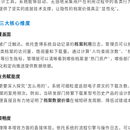
设计工具。系统能够自动、无感地采集用户在利用过程中的各类行
提供了坚实的底层技术支撑，让隐性的档案价值真正"显性化"。
三大核心维度
覆盖面
被广泛触达。依托壹博系统自动记录的
档案利用
日志，管理员可以
类档案的访问量、借阅量和下载量。通过计算"人均查阅次数"、"
"等衍生指标，管理层可以清晰看到哪些档案是"热门资产"，哪些部
化和定向推送提供数据依据。
业务赋能度
，更要深入探究"怎么用的"。系统可细粒度追踪电子原文的下载次数
案的复用频次。例如，当研发部门频繁下载某型号历史产品的设计
，便直接且有力地证明了
档案数据价值
在缩短研发周期、降低试错成
顺畅度
理降本增效方面的直接体现。依托系统的流程引擎与操作日志，可