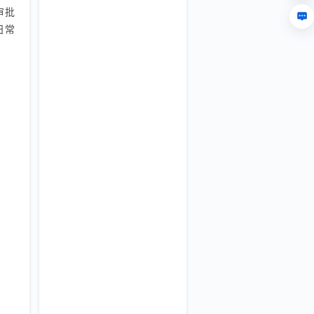
审批
日常