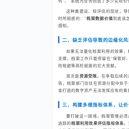
何"、"系统为业务创造了多少实际价
这种重建设、轻评估的现状，导
时所困惑的："
档案数据价值
到底该
感知。
二、缺乏评估导致的边缘化风
如果无法量化档案利用的效果，
支撑，档案工作只能停留在"保管好
险规避等高阶层面的巨大贡献。
其次是
资源受限
。在争取后续的
告，档案部门往往在资源分配中处于
金打造的数字资产无法发挥应有的乘
三、构建多维指标体系，让价
要打破这一困境，档案管理必须
追踪的
档案利用效果评估指标体系
。