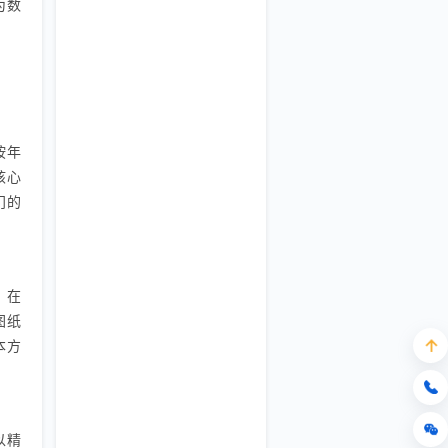
为数
按年
核心
门的
、在
图纸
本方
以精