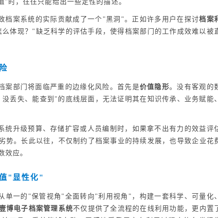
值"时，往往只能给出一些定性的描述。
致档案系统的实际贡献成了一个"黑洞"。正如许多用户在探讨
档案
怎么体现？"缺乏科学的评估手段，使得档案部门的工作成效难以被
险
档案部门将面临严重的边缘化风险。首先是
价值隐形
。没有客观的
、没丢失、能查到"的底线层面，无法证明其在知识传承、业务赋能
系统升级预算、存储扩容或人员编制时，如果拿不出有力的效益评
劣势。长此以往，不仅制约了档案事业的持续发展，也导致企业花
数效应。
值"显性化"
从单一的"保管视角"全面转向"利用视角"，构建一套科学、可量化
壹博电子档案管理系统
不仅提供了全流程的在线利用功能，更内置