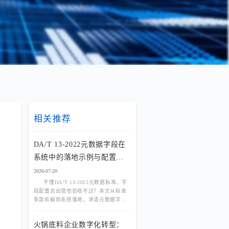
相关推荐
DA/T 13-2022元数据字段在
系统中的落地示例与配置指
南
2026-07-20
不懂DA/T 13-2022元数据标准、字
段配置总出错怕验收不过？本文从标准
条款拆解到系统落地，讲清元数据字段
如何自动捕获、档案著录如何一次到位
不返工。
火锅底料企业数字化转型：