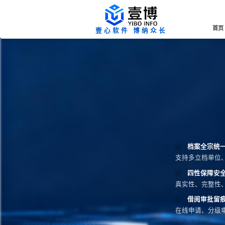
首页
壹心软件 博纳众长
档案全宗统
支持多立档单位
四性保障安
真实性、完整性
借阅审批留
在线申请、分级