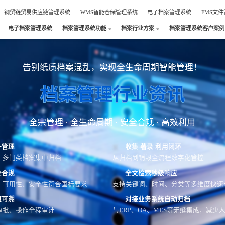
钢贸链贸易供应链管理系统
WMS智能仓储管理系统
电子档案管理系统
FMS文
电子档案管理系统
档案管理系统功能
档案行业方案
档案管理系统客户案例
告别纸质档案混乱，实现全生命周期智能管理！
档案管理行业资讯
全宗管理 · 全生命周期 · 安全合规 · 高效利用
一管理
收集-著录-利用闭环
、多门类档案集中归档
从归档到销毁全流程数字化管控
全合规
全文检索秒级响应
、可用性、安全性符合国标要求
支持关键词、时间、分类等多维度快速
痕可溯
对接业务系统自动归档
审批、操作全程审计
与ERP、OA、MES等无缝集成，减少