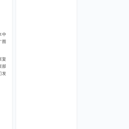
本中
"图
案复
案部
门发