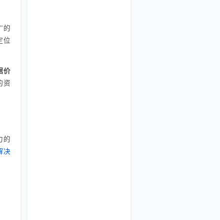
"的
定位
据价
的资
力的
解决