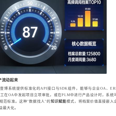
产流动起来
博系统提供标准化的API接口与SDK组件，能够与企业OA、ER
员工在OA中发起项目立项审批，或在PLM中进行产品设计时，系统
规范标准。这种"数据找人"的
知识赋能
模式，将档案价值直接嵌入
益最大化。