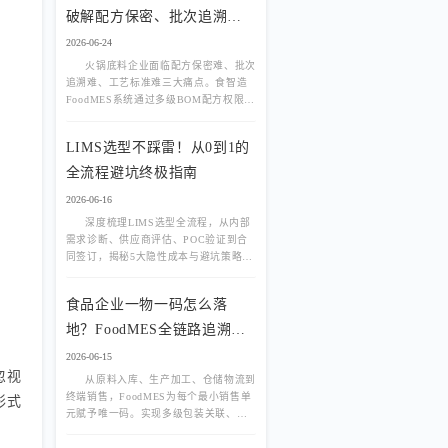
破解配方保密、批次追溯、
工艺标准三大难题
2026-06-24
火锅底料企业面临配方保密难、批次
追溯难、工艺标准难三大痛点。食智造
FoodMES系统通过多级BOM配方权限管
控、PDA扫码投料防错、炒制工艺数字
化、一物一码全链路追溯等功能，帮助
LIMS选型不踩雷！从0到1的
火锅底料厂实现降本增效与合规管理的
双重目标。
全流程避坑终极指南
2026-06-16
深度梳理LIMS选型全流程，从内部
需求诊断、供应商评估、POC验证到合
同签订，揭秘5大隐性成本与避坑策略，
助您选对实验室管理系统。
食品企业一物一码怎么落
地？FoodMES全链路追溯方
案
2026-06-15
忽视
从原料入库、生产加工、仓储物流到
终端销售，FoodMES为每个最小销售单
形式
元赋予唯一码。实现多级包装关联、防
窜货管控与消费者扫码互动，将追溯颗
粒度细化至单品，满足严苛监管与品牌