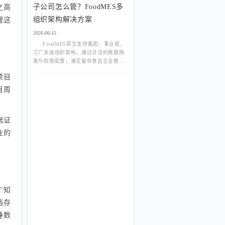
子公司怎么管？FoodMES多
之高
营销双重需求。
组织架构解决方案
醒这
2026-06-15
FoodMES原生支持集团、事业部、
工厂多级组织架构，通过灵活的数据隔
离与权限配置，满足复杂食品企业管理
需求。实现跨厂区数据汇总与业务独立
项目
运营完美平衡，打破系统孤岛，助力集
团型企业构建统一数字底座。
目周
据证
业的
"知
档存
睡数