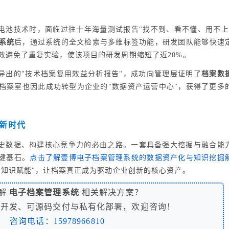
电池技术时，面临过往十年海量测试报告"找不到、看不懂、用不上
系统
后，通过系统的全文检索与多维标签功能，研发团队能够快速
效避免了重复实验，使该项目的研发周期缩短了近20%。
导出的"技术档案复用效益分析报告"，成功向管理层证明了
档案数
档案室也因此成功转型为企业的"数据资产运营中心"，获得了更多
新时代
史数据、构建核心竞争力的必由之路。一套具备强大挖掘与融合能
关键基石。
点击了解壹博电子档案管理系统的数据资产化与知识挖掘
"知识赋能"，让档案真正成为驱动企业创新的核心资产。
解
电子档案管理系统
相关解决方案？
制开发、可源码交付与私有化部署，欢迎咨询！
咨询电话：15978966810