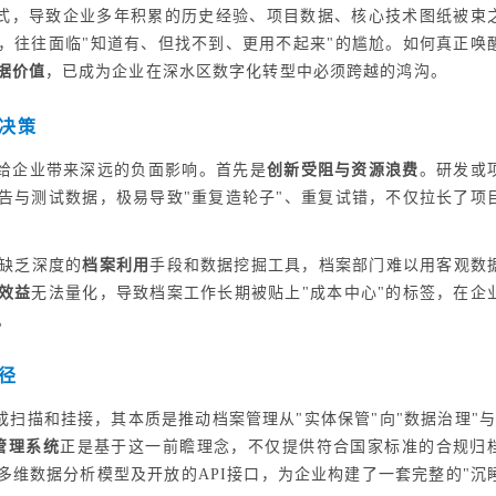
模式，导致企业多年积累的历史经验、项目数据、核心技术图纸被束
，往往面临"知道有、但找不到、更用不起来"的尴尬。如何真正唤
据价值
，已成为企业在深水区数字化转型中必须跨越的鸿沟。
决策
给企业带来深远的负面影响。首先是
创新受阻与资源浪费
。研发或
告与测试数据，极易导致"重复造轮子"、重复试错，不仅拉长了项
缺乏深度的
档案利用
手段和数据挖掘工具，档案部门难以用客观数
效益
无法量化，导致档案工作长期被贴上"成本中心"的标签，在企
。
径
扫描和挂接，其本质是推动档案管理从"实体保管"向"数据治理"与
管理系统
正是基于这一前瞻理念，不仅提供符合国家标准的合规归
多维数据分析模型及开放的API接口，为企业构建了一套完整的"沉