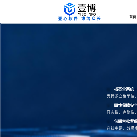
首页
壹心软件 博纳众长
档案全宗统
支持多立档单位
四性保障安
真实性、完整性
借阅审批留
在线申请、分级