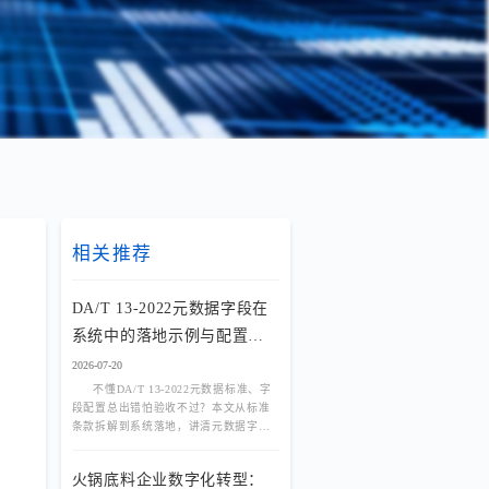
相关推荐
DA/T 13-2022元数据字段在
系统中的落地示例与配置指
南
2026-07-20
不懂DA/T 13-2022元数据标准、字
段配置总出错怕验收不过？本文从标准
条款拆解到系统落地，讲清元数据字段
如何自动捕获、档案著录如何一次到位
不返工。
火锅底料企业数字化转型：