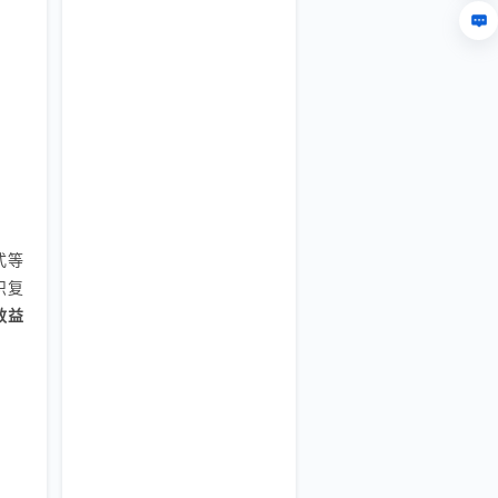
式等
识复
效益