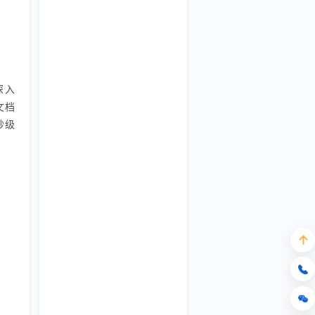
深入
文档
秒级