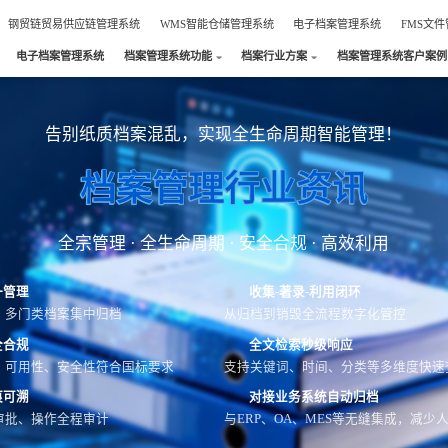
钢贸链贸易供应链管理系统
WMS智能仓储管理系统
电子档案管理系统
FMS文
电子档案管理系统
档案管理系统功能
档案行业方案
档案管理系统客户案例
告别纸质档案混乱，实现全生命周期智能管理！
档案管理行业资讯
全宗管理 · 全生命周期 · 安全合规 · 高效利用
一管理
收集-著录-利用闭环
、多门类档案集中归档
从归档到销毁全流程数字化管控
全合规
全文检索秒级响应
、可用性、安全性符合国标要求
支持关键词、时间、分类等多维度快速
痕可溯
对接业务系统自动归档
审批、操作全程审计
与ERP、OA、MES等无缝集成，减少