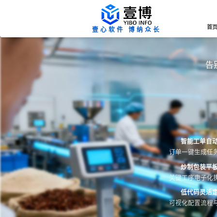
首
壹心软件 博纳众长
告
智能工单自
订单一键生成任
炒制包装平
关键工序电子化
低代码灵活
可视化配置流程