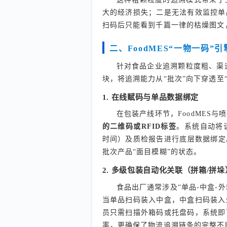
大的经济损失；二是无法有效监控单
扫码后只能看到千篇一律的枯燥图文
二、FoodMES“一物一码
针对食品企业追溯颗粒度粗、渠道
块，将追溯能力从“批次”向下穿透至
1. 在线赋码与单品数据绑定
在包装产线环节，FoodMES
的二维码或RFID标签
。系统自动将
时间）及质检报告进行底层数据绑定
批次产品“面目模糊”的状态。
2. 多级包装自动化关联（拼箱/拼垛
食品出厂通常涉及“单品-中盒-外
当单品扫码装入中盒，中盒扫码装入
员只需扫描外箱码或托盘码，系统即
率，更确保了物流追溯链条的完整不