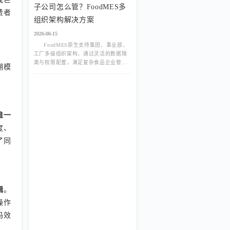
子公司怎么管？FoodMES多
火锅底料厂实现降本增效与合规管理的
费者
双重目标。
组织架构解决方案
2026-06-15
FoodMES原生支持集团、事业部、
工厂多级组织架构，通过灵活的数据隔
离与权限配置，满足复杂食品企业管理
溯模
需求。实现跨厂区数据汇总与业务独立
运营完美平衡，打破系统孤岛，助力集
团型企业构建统一数字底座。
唯一
度、
了同
辑
。
操作
码效