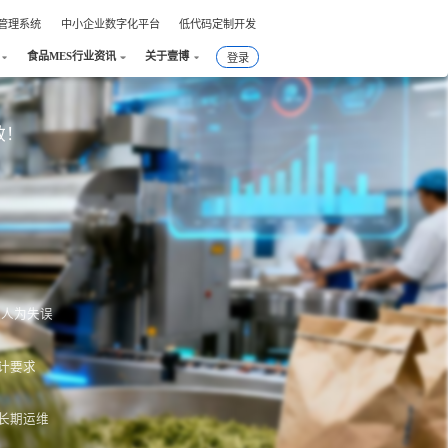
件管理系统
中小企业数字化平台
低代码定制开发
食品MES行业资讯
关于壹博
登录
效！
绝人为失误
计要求
长期运维