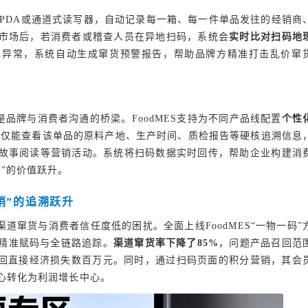
结合PDA或通道式读写器，自动记录每一箱、每一件单品发往的经销商
市场后，若消费者或稽查人员在异地扫码，系统会
实时比对扫码地
现异常，系统自动生成窜货预警报告，帮助品牌方精准打击乱价窜
是品牌与消费者沟通的桥梁。FoodMES支持为不同产品线配置
个性
不仅能查看该单品的原料产地、生产时间、质检报告等硬核追溯信息
故事阅读等营销活动。系统将扫码数据实时回传，帮助企业构建消
销”的价值跃升。
销”的追溯跃升
道窜货与消费者信任度低的困扰。全面上线FoodMES“一物一码”
精准赋码与全链路追踪。
渠道窜货率下降了85%
，问题产品召回范
，挽回直接经济损失数百万元。同时，通过扫码页面的积分营销，其会
中心转化为利润增长中心。