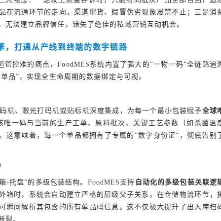
品在流通环节的走向，渠道窜货、假冒伪劣现象屡禁不止；三是消
，无法建立品牌信任，错失了绝佳的私域营销互动机会。
”引擎，打通从产线到终端的数字链路
管控难的痛点，FoodMES系统内置了强大的“一物一码”全链路追
“单品”，实现全生命周期的数据绑定与可视。
与喷码机、激光打码机或贴标机深度集成，为每一个最小包装赋予
全球
该唯一码与当前的生产工单、原料批次、关键工艺参数（如杀菌温
。这意味着，每一个单品都拥有了专属的“数字身份证”，彻底告别
）
箱-托盘”的多级包装结构。FoodMES支持
自动化的多级包装关联逻
外箱时，系统会自动建立严格的层级父子关系。在仓储物流环节，
可瞬间解析其包含的所有单品码信息。这不仅极大提升了出入库扫
断裂。