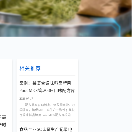
相关推荐
案例：某复合调味料品牌用
FoodMES管理50+口味配方库
2026-07-17
配方版本自动锁定、修改需审批、权
限隔离，确保50+口味生产一致性；某复
合调味料品牌用FoodMES配方库根治配
足高
方泄露与版本混乱。
产时
食品企业SC认证生产记录电