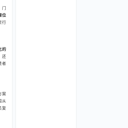
、门
理位
货行
化的
，还
费者
方案
围从
员复