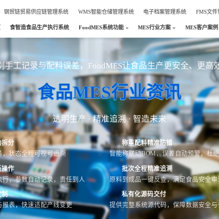
钢贸链贸易供应链管理系统
WMS智能仓储管理系统
电子档案管理系统
FMS文
页
食智造食品生产执行系统
FoodMES系统功能
MES行业方案
MES客户案例
别手工记录与配料误差，FoodMES让食品生产更安全、更高
食品MES行业资讯
透明生产 · 精准追溯 · 智造未来
动拆分
称重配料精准防错
务，状态全程可视可追溯
智能称联动BOM，误差自动预警，杜
板操作
批次全程精准追溯
执行，参数自动记录，责任到人
原料到成品一键反查，满足食品安全审
定制
私有化源码交付
与报表，快速适配产线变更
提供完整系统源代码，保障数据安全与