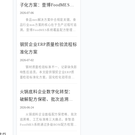
子化方案：壹博FoodMES助
力合规达标
2026-07-06
食品mes解决方案中合规是关键。食
品行业mes方案的核心在于生产过程可追
溯。壹博FoodMES系统覆盖配方管理、
批次投料、质量检验全环节，实现SC认
证审核所需的电子化记录，减少90%人
钢贸企业ERP质量检验流程标
工核对工作量，提升审核一次通过率
准化方案
2026-07-02
钢材质量检验标准不一、记录缺失影
响售后追责。本文提供钢贸企业ERP质
量检验标准化方案，固化检化验项目、
判定规则与不合格处置流程，实现质量
数据可追溯、可审计。
火锅底料企业数字化转型：
破解配方保密、批次追溯、
工艺标准三大难题
2026-06-24
火锅底料企业面临配方保密难、批次
追溯难、工艺标准难三大痛点。食智造
FoodMES系统通过多级BOM配方权限管
控、PDA扫码投料防错、炒制工艺数字
成巨
化、一物一码全链路追溯等功能，帮助