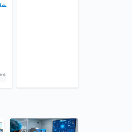
食品
大难