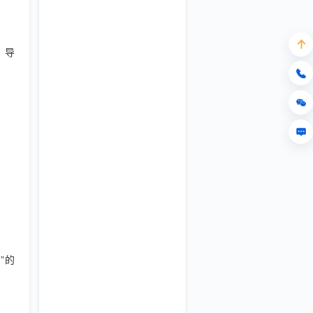
，导
”的