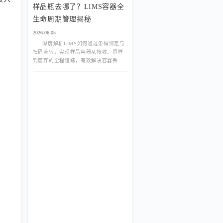
样品瓶去哪了？LIMS容器全
生命周期管理揭秘
2026-06-05
深度解析LIMS如何通过条码绑定与
扫码流转，实现样品容器从接收、留样
到废弃的全程追踪，有效解决容器丢失
与交叉污染难题，提升实验室精细化管
理水平。