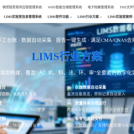
钢贸链贸易供应链管理系统
WMS智能仓储管理系统
电子档案管理系统
FMS文
LIMS实验室信息管理系统
LIMS软件功能
LIMS行业方案
LIMS实验室案例
工台账 · 数据自动采集 · 报告一键生成 · 满足CMA/CNAS
LIMS行业方案
AS准则构建，覆盖“人、机、料、法、环、审”全要素的数字化
管控
仪器数据自动采集
程追踪，杜绝丢失错漏
主流设备直连，原始记录自动录入
成
质量体系合规运行
出，符合CMA/CNAS要求
内嵌SOP与质控规则，检测全程受控
定制
私有化源码交付
与报表，快速适配行业差异
提供完整源代码，支持信创部署与长期