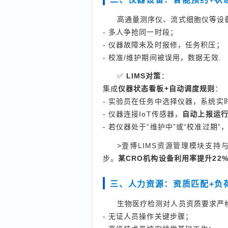
高通量测序仪、流式细胞仪等设
- 多人争抢同一时段；
- 仪器故障未及时报修，任务积压；
- 校准/维护期间被误用，数据无效.
✅
LIMS对策
：
集成
仪器状态看板+自动调度规则
：
- 实验员在任务中选择仪器，系统
- 仪器连接IoT传感器，
自动上报运
- 若仪器处于“维护中”或“校准过期
>壹博LIMS资源管理模块支持
步。
某CRO机构设备利用率提升22
三、人力资源：资质匹配+负
生物医疗检测对人员资质要求严格
- 无证人员操作关键步骤；