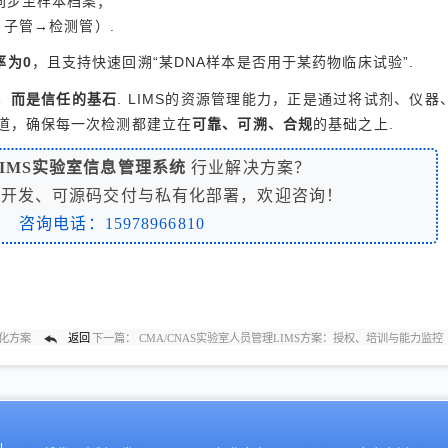
同步至样本档案；
→子管→检测管）.
率为0
，且支持快速回溯“某DNA样本是否用于某药物临床试验”.
，而是信任的基石
. LIMS的资源管理能力，正是通过将试剂、仪器
道，确保每一次检测都建立在
可靠、可溯、合规
的基础之上.
LIMS实验室信息管理系统
行业解决方案？
制开发、可源码交付与私有化部署，欢迎咨询！
咨询电话：15978966810
体化方案
返回
下一篇：
CMA/CNAS实验室人员管理LIMS方案：授权、培训与能力监控