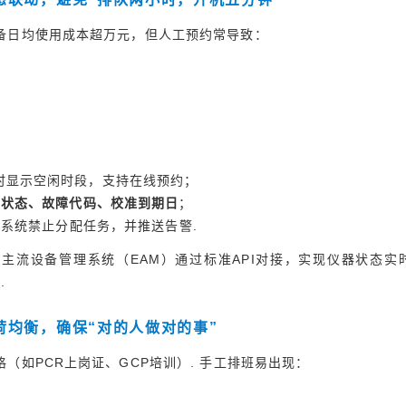
备日均使用成本超万元，但人工预约常导致：
实时显示空闲时段，支持在线预约；
行状态、故障代码、校准到期日
；
”，系统禁止分配任务，并推送告警.
与主流设备管理系统（EAM）通过标准API对接，实现仪器状态实
%
.
荷均衡，确保“对的人做对的事”
（如PCR上岗证、GCP培训）. 手工排班易出现：