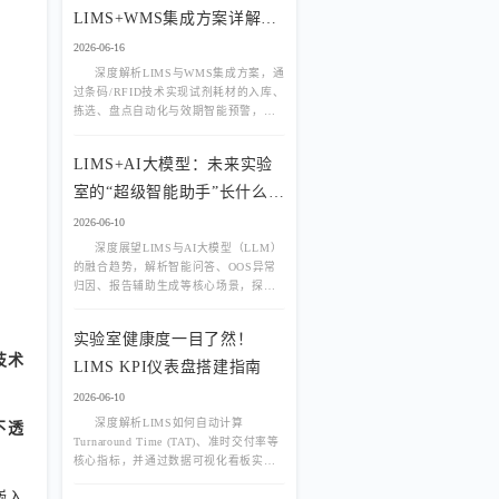
LIMS+WMS集成方案详解，
告别库存糊涂账
2026-06-16
深度解析LIMS与WMS集成方案，通
过条码/RFID技术实现试剂耗材的入库、
拣选、盘点自动化与效期智能预警，彻
底解决实验室库存不准与过期浪费难
题。
LIMS+AI大模型：未来实验
室的“超级智能助手”长什么
样？
2026-06-10
深度展望LIMS与AI大模型（LLM）
的融合趋势，解析智能问答、OOS异常
归因、报告辅助生成等核心场景，探讨
实验室从“记录系统”向“决策大脑”跃升的
智能化路径。
实验室健康度一目了然！
技术
LIMS KPI仪表盘搭建指南
2026-06-10
深度解析LIMS如何自动计算
不透
Turnaround Time (TAT)、准时交付率等
核心指标，并通过数据可视化看板实时
监控实验室运营效率，告别“凭感觉”管
嵌入
理。