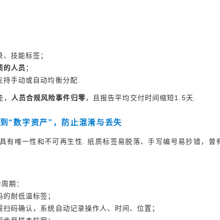
录、技能标签；
质的人员
；
支持手动或自动均衡分配.
能，
人员合规风险事件归零
，且报告平均交付时间缩短1.5天.
”到“数字资产”，防止混淆与丢失
）具有唯一性和不可再生性. 纸质标签易脱落、手写编号易抄错，曾
命周期：
码的耐低温标签；
均需扫码确认，系统自动记录操作人、时间、位置；