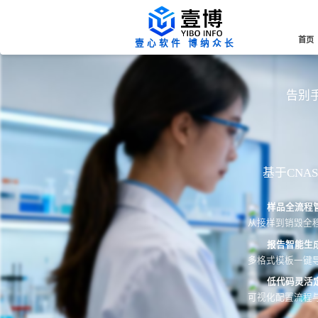
首页
壹心软件 博纳众长
告别手
基于CN
样品全流程
从接样到销毁全
报告智能生
多格式模板一键导
低代码灵活
可视化配置流程