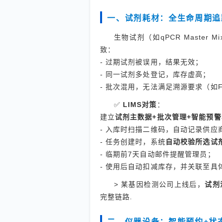
一、试剂耗材：全生命周期追
生物试剂（如qPCR Maste
致：
- 过期试剂被误用，结果无效；
- 同一试剂多处登记，库存虚高；
- 批次混用，无法满足溯源要求（如FDA 2
✅
LIMS对策
：
建立
试剂主数据+批次管理+智能预警
- 入库时扫描二维码，自动记录供
- 任务创建时，系统
自动校验所选试
- 临期前7天自动邮件提醒管理员；
- 使用后自动扣减库存，并关联至具
> 某基因检测公司上线后，
试剂
完整链路.
二、仪器设备：智能预约+状