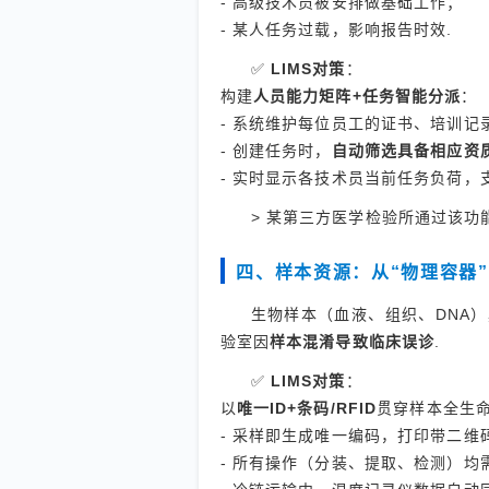
- 高级技术员被安排做基础工作；
- 某人任务过载，影响报告时效.
✅
LIMS对策
：
构建
人员能力矩阵+任务智能分派
：
- 系统维护每位员工的证书、培训记
- 创建任务时，
自动筛选具备相应资
- 实时显示各技术员当前任务负荷，
> 某第三方医学检验所通过该功
四、样本资源：从“物理容器
生物样本（血液、组织、DNA
验室因
样本混淆导致临床误诊
.
✅
LIMS对策
：
以
唯一ID+条码/RFID
贯穿样本全生
- 采样即生成唯一编码，打印带二维
- 所有操作（分装、提取、检测）