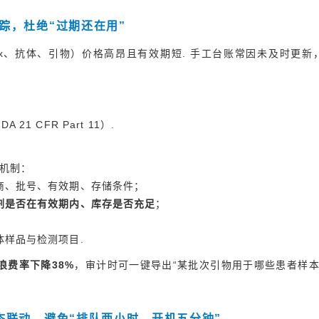
踪，杜绝“过期还在用”
r Mix、抗体、引物）价格高昂且有效期短. 手工台账常因未及时更新
1 CFR Part 11）.
机制：
应商、批号、有效期、存储条件；
剂是否在有效期内、库存是否充足
；
体样品与检测项目.
浪费率下降38%
，审计时可一键导出“某批次引物用于哪些患者样本
态联动，避免“排队两小时，开机五分钟”