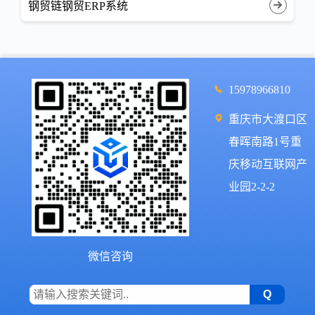
钢贸链钢贸ERP系统
15978966810
重庆市大渡口区
春晖南路1号重
庆移动互联网产
业园2-2-2
微信咨询