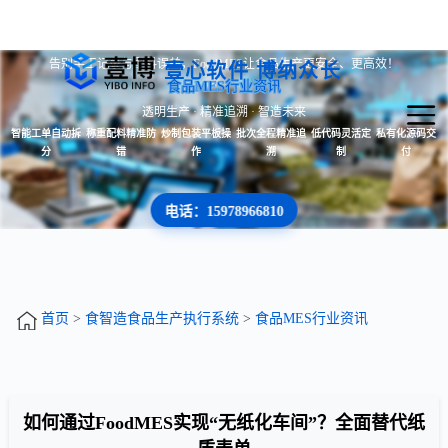
告别手工记录与配料误差，FoodMES让食品生产更安全、更高效！
壹心软件 博纳众长
食品MES行业资讯
透明生产 · 精准追溯 · 智造未来
智能工单自动拆
称重配料精准防
炒制包装平板操
批次全程精准追
低代码灵活定
私有化源码交
分
错
作
溯
制
付
电话：15978966810
首页
>
食智造食品生产执行系统
>
食品MES行业资讯
如何通过FoodMES实现“无纸化车间”？全面替代纸