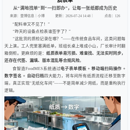
质表单
从“满地找单”到“一扫即办”，让每一张纸都成为历史
来源：壹博信息｜小博
更新：2026-07-24 14:48｜
点击：
126
“配料单又不见了！”
“昨天的设备点检表谁签字了？”
“这批货的质检记录在哪？”——在传统食品车间，这类问题每
天上演。工人兜里塞满纸单，班组长桌上堆成小山，厂长审计时翻
箱倒柜。更麻烦的是：
纸质表单易污损、难查找、无法实时同步，
还存在代签、漏填、版本混乱等合规风险
。
食智造FoodMES系统通过
电子表单模板 + 移动端扫码操作 +
数字签名 + 自动归档
四大能力，将车间所有纸质流程迁移至数字
端，真正实现“无纸化车间”——不是简单减少用纸，而是重构执行
逻辑。