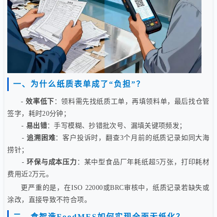
一、为什么纸质表单成了“负担”？
-
效率低下
：领料需先找纸质工单，再填领料单，最后找仓管
签字，耗时20分钟；
-
易出错
：手写模糊、抄错批次号、漏填关键项频发；
-
追溯困难
：客户投诉时，翻查3个月前的纸质记录如同大海
捞针；
-
环保与成本压力
：某中型食品厂年耗纸超5万张，打印耗材
费用近2万元。
更严重的是，在ISO 22000或BRC审核中，纸质记录若缺失或
涂改，直接导致不符合项。
二、食智造FoodMES如何实现全面无纸化？