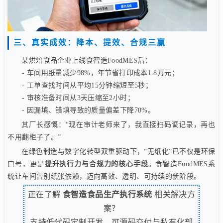
三、真实成效：降本、提效、合规三赢
某烘焙食品企业上线食智造FoodMES后：
- 车间用纸量减少98%，年节省打印成本1.8万元；
- 工单查找时间从平均15分钟缩短至5秒；
- 审核准备时间从3天压缩至2小时；
- 因漏填、错填导致的质量偏差下降70%。
其厂长感慨：“现在审计老师来了，我直接扫码调记录，再也
不用翻柜子了。”
在绿色制造与数字化转型双重驱动下，“无纸化”已不仅是环保
口号，更是
提升执行力与合规力的核心手段
。食智造FoodMES系
统让车间告别纸张依赖，迈向高效、透明、可持续的新阶段。
正在了解
食智造食品生产执行系统
相关解决方
案？
支持低代码定制开发、可源码交付与私有化部