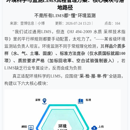
环境科学与监测LIMS流程管理方案：核心模块与落
地路径
不是所有LIMS都“懂”环境监测
来源：壹博信息｜小博
更新：2026-07-24 15:23｜
点击：
164
“我们试过通用LIMS，但连《HJ 494-2009 水质 采样技术指
导》里的平行样规则都要手动配置，太吃力了。”——某省级环境
监测站负责人坦言。环境监测不同于常规理化检测，其
样品介质多
样（水、气、土壤、固废）、标准方法庞杂（仅水质国标就超100
项）、质控要求严格（加标回收率、空白试验强制嵌入）
，若
LIMS缺乏行业专属设计，反而会成为负担.
真正适配环境科学的LIMS，应围绕“
采-检-报-审-传
”全链路，
构建以下六大核心模块：