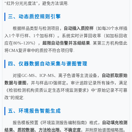
“红外分光光度法”，避免方法误用.
三、动态质控规则引擎
根据样品类型与检测项目，
自动插入质控样
（如每20个水样插
入1个平行样、1个加标样）。系统实时计算回收率（如加标回收
应在80%–120%），
超限自动告警并冻结结果
. 某第三方机构借此
将CMA复评审中的质控不符合项归零.
四、仪器数据自动采集与谱图管理
对接GC-MS、ICP-MS、离子色谱等主流设备，
自动抓取原始
数据与谱图
，并与样品ID强绑定。审计追踪记录所有操作，满足
《检验检测机构资质认定生态环境监测要求》中“原始记录不可篡
改”的规定.
五、环境报告智能生成
报告模板预置《环境监测报告编制指南》格式，
自动填充检测
结果、质控数据、方法检出限、不确定度
，并附原始谱图缩略图。