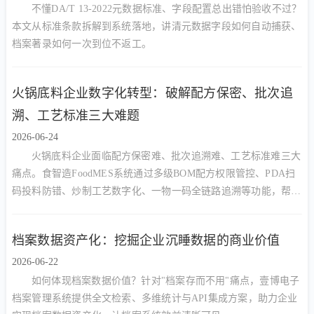
不懂DA/T 13-2022元数据标准、字段配置总出错怕验收不过？
本文从标准条款拆解到系统落地，讲清元数据字段如何自动捕获、
档案著录如何一次到位不返工。
火锅底料企业数字化转型：破解配方保密、批次追
溯、工艺标准三大难题
2026-06-24
火锅底料企业面临配方保密难、批次追溯难、工艺标准难三大
痛点。食智造FoodMES系统通过多级BOM配方权限管控、PDA扫
码投料防错、炒制工艺数字化、一物一码全链路追溯等功能，帮助
火锅底料厂实现降本增效与合规管理的双重目标。
档案数据资产化：挖掘企业沉睡数据的商业价值
2026-06-22
如何体现档案数据价值？针对"档案存而不用"痛点，壹博电子
档案管理系统提供全文检索、多维统计与API集成方案，助力企业