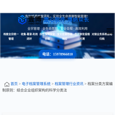
告别纸质档案混乱，实现全生命周期智能管理！
壹心软件 博纳众长
档案管理行业资讯
全宗管理 · 全生命周期 · 安全合规 · 高效利用
档案全宗统一
收集-著录-利用
四性保障安全
全文检索秒级
借阅审批留痕
对接业务系统自动
管理
闭环
合规
响应
可溯
归档
电话：15978966810
首页
>
电子档案管理系统
>
档案管理行业资讯
> 档案分类方案编
制原则：结合企业组织架构的科学分类法