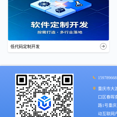
低代码定制开发
159789668
重庆市大
口区春晖
路1号重
动互联网