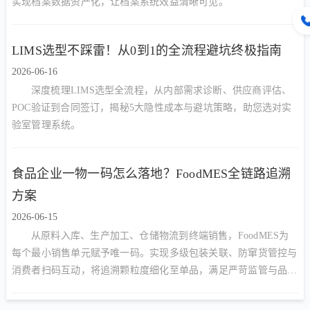
实现档案数据资产化，让档案系统效益清晰可见。
LIMS选型不踩雷！从0到1的全流程避坑终极指南
2026-06-16
深度梳理LIMS选型全流程，从内部需求诊断、供应商评估、
POC验证到合同签订，揭秘5大隐性成本与避坑策略，助您选对实
验室管理系统。
食品企业一物一码怎么落地？FoodMES全链路追溯
方案
2026-06-15
从原料入库、生产加工、仓储物流到终端销售，FoodMES为
每个最小销售单元赋予唯一码。实现多级包装关联、防窜货管控与
消费者扫码互动，将追溯颗粒度细化至单品，满足严苛监管与品牌
营销双重需求。