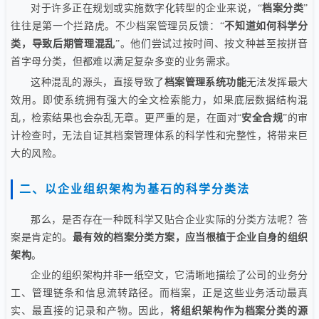
对于许多正在规划或实施数字化转型的企业来说，“
档案分类
”
往往是第一个拦路虎。不少档案管理员反馈：“
不知道如何科学分
类，导致后期管理混乱
”。他们尝试过按时间、按文种甚至按拼音
首字母分类，但都难以满足复杂多变的业务需求。
这种混乱的源头，直接导致了
档案管理系统功能
无法发挥最大
效用。即使系统拥有强大的全文检索能力，如果底层数据结构混
乱，检索结果也会杂乱无章。更严重的是，在面对“
安全合规
”的审
计检查时，无法自证其档案管理体系的科学性和完整性，将带来巨
大的风险。
二、以企业组织架构为基石的科学分类法
那么，是否存在一种既科学又贴合企业实际的分类方法呢？答
案是肯定的。
最有效的档案分类方案，应当根植于企业自身的组织
架构
。
企业的组织架构并非一纸空文，它清晰地描绘了公司的业务分
工、管理链条和信息流转路径。而档案，正是这些业务活动最真
实、最直接的记录和产物。因此，
将组织架构作为档案分类的源