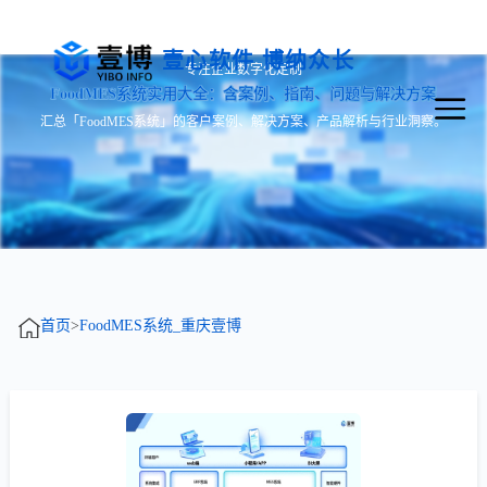
壹心软件 博纳众长
专注企业数字化定制
FoodMES系统实用大全：含案例、指南、问题与解决方案
汇总「FoodMES系统」的客户案例、解决方案、产品解析与行业洞察。
首页
>
FoodMES系统_重庆壹博