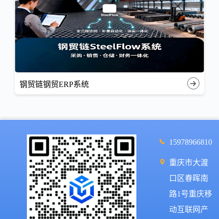
钢贸链钢贸ERP系统
15978966810
重庆市大渡
口区春晖南
路1号重庆移
动互联网产