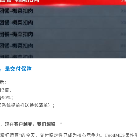
，是交付保障
S后：
3倍；
90%；
因系统提前推送换线清单）；
单，现在
客户越变，我们越稳
。”
“精细运营”的今天，交付稳定性已成为核心竞争力。FoodMES柔性