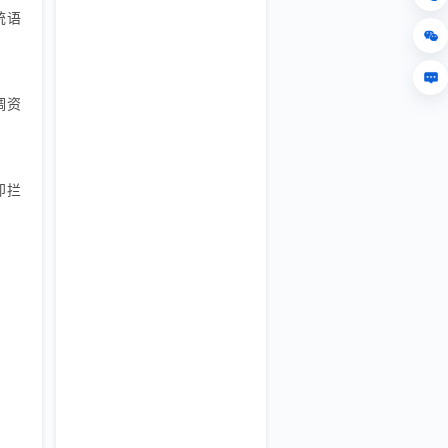
统语
调资
即拦