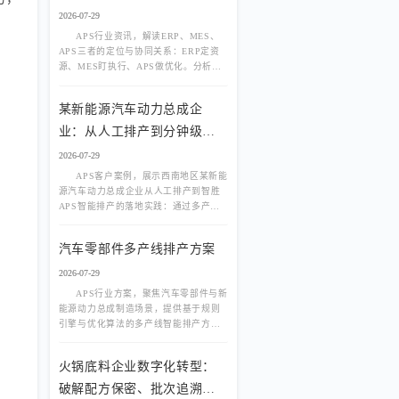
2026-07-29
APS行业资讯，解读ERP、MES、
APS三者的定位与协同关系：ERP定资
源、MES盯执行、APS做优化。分析为
什么上了ERP和MES还需要APS，以及
APS在有限产能排程、多产线负荷均
某新能源汽车动力总成企
衡、动态插单中的核心价值。
业：从人工排产到分钟级智
能排程
2026-07-29
APS客户案例，展示西南地区某新能
源汽车动力总成企业从人工排产到智胜
APS智能排产的落地实践：通过多产线
负荷均衡、换线优化、动态插单与物料
齐套联动，实现分钟级排程、交付率提
汽车零部件多产线排产方案
升与资源利用率改善。
2026-07-29
APS行业方案，聚焦汽车零部件与新
能源动力总成制造场景，提供基于规则
引擎与优化算法的多产线智能排产方
案，实现负荷均衡、JPH效率匹配、换线
优化与物料齐套联动，破解人工排产
火锅底料企业数字化转型：
慢、交期延误、产能不均难题。
破解配方保密、批次追溯、