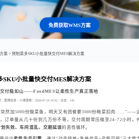
免费获取WMS方案
业方案
> 预制菜多SKU小批量快交付MES解决方案
多SKU小批量快交付MES解决方案
交付稳如山——FoodMES让柔性生产真正落地
源：壹博信息｜小博
更新：2026-07-24 14:32｜
点击：
142
突然加5000份酸菜鱼，明天又有团餐要3000份梅菜扣肉……”——
，订单量从几十份到几万份不等，交付周期常压缩至24–72小时。
计划失效、车间混乱、交期延误
的恶性循环。
场景设计
柔性生产引擎
，通过“动态插单+急单优先+产能可视”三大能