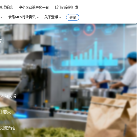
件管理系统
中小企业数字化平台
低代码定制开发
食品MES行业资讯
关于壹博
登录
效！
绝人为失误
计要求
长期运维