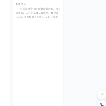
工艺标准三大难题
2026-06-24
火锅底料企业面临配方保密难、批次
追溯难、工艺标准难三大痛点。食智造
FoodMES系统通过多级BOM配方权限管
控、PDA扫码投料防错、炒制工艺数字
化、一物一码全链路追溯等功能，帮助
火锅底料厂实现降本增效与合规管理的
双重目标。