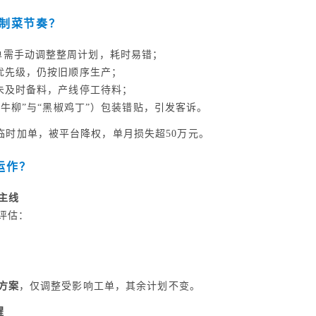
制菜节奏？
单需手动调整整周计划，耗时易错；
优先级，仍按旧顺序生产；
未及时备料，产线停工待料；
牛柳”与“黑椒鸡丁”）包装错贴，引发客诉。
临时加单，被平台降权，单月损失超50万元。
运作？
主线
评估：
方案
，仅调整受影响工单，其余计划不变。
醒