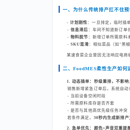
一、为什么传统排产扛不住预
-
计划刚性
：一旦排定，临时插
-
信息滞后
：车间不知道新订单
-
物料脱节
：新增订单所需原料
-
SKU混淆
：相似菜品（如“黑椒
某速食菜企业曾因无法响应电商
二、FoodMES柔性生产如何
1. 动态插单：秒级重排，不影响
销售新增紧急订单后，系统自动
- 当前设备空闲时段
- 所需原料库存是否齐套
- 是否与其他高优先级任务冲突
若条件满足，
30秒内生成新排产
2. 急单优先：颜色+声音双重提