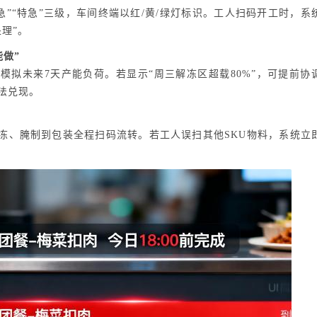
加急”“特急”三级，车间终端以红/黄/绿灯标识。工人扫码开工时，系
理”。
能做”
未来7天产能负荷。若显示“周三解冻区超载80%”，可提前协
法兑现。
、腌制到包装全程扫码流转。若工人误扫其他SKU物料，系统立