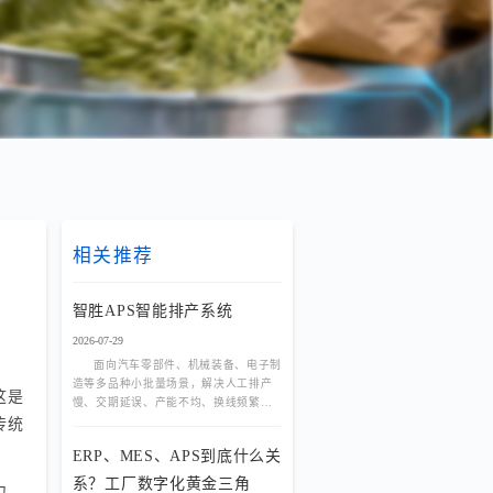
相关推荐
智胜APS智能排产系统
2026-07-29
面向汽车零部件、机械装备、电子制
造等多品种小批量场景，解决人工排产
这是
慢、交期延误、产能不均、换线频繁等
痛点。基于规则引擎与优化算法，实现
传统
多产线负荷均衡、动态插单秒
ERP、MES、APS到底什么关
系？工厂数字化黄金三角
力，