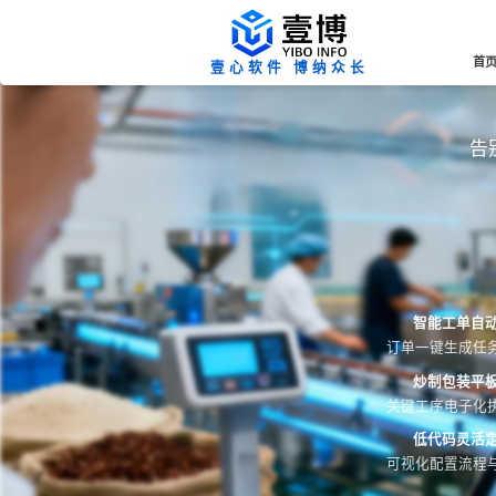
首
壹心软件 博纳众长
告
智能工单自
订单一键生成任
炒制包装平
关键工序电子化
低代码灵活
可视化配置流程