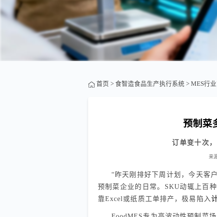
首页
>
食智造食品生产执行系统
>
MES行
预制菜
订单变十次，
来
“昨天刚排好下周计划，今天客户
预制菜企业的日常。SKU动辄上百种
靠Excel或纸质工单排产，极易陷入
FoodMES专为高波动性预制菜