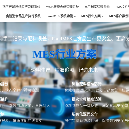
钢贸链贸易供应链管理系统
WMS智能仓储管理系统
电子档案管理系统
FMS文
页
食智造食品生产执行系统
FoodMES系统功能
MES行业方案
MES客户案例
别手工记录与配料误差，FoodMES让食品生产更安全、更高
MES行业方案
透明生产 · 精准追溯 · 智造未来
动拆分
称重配料精准防错
务，状态全程可视可追溯
智能称联动BOM，误差自动预警，杜
板操作
批次全程精准追溯
执行，参数自动记录，责任到人
原料到成品一键反查，满足食品安全审
定制
私有化源码交付
与报表，快速适配产线变更
提供完整系统源代码，保障数据安全与