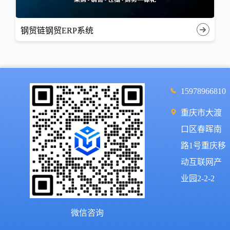
钢贸链钢贸ERP系统
15978966810
重庆市大渡
口区春晖南
路1号重庆移
动互联网产
业园2-2-2
微信咨询