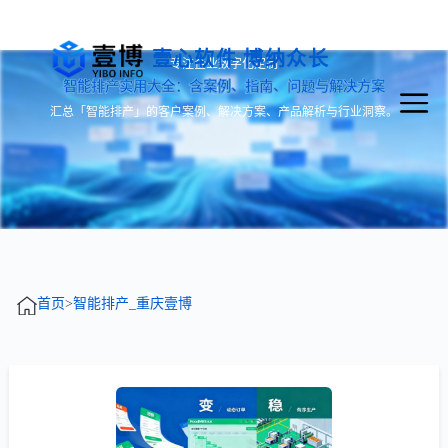
壹心软件 博纳众长
专注企业数字化定制
智能排产实用大全：含案例、指南、问题与解决方案
汇总「智能排产」的客户案例、解决方案、产品解析与行业洞察。
首页
>
智能排产_重庆壹博