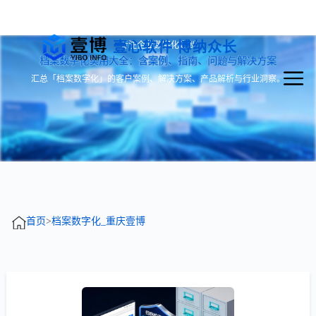
壹心软件 博纳众长
专注企业数字化定制
档案数字化实用大全：含案例、指南、问题与解决方案
汇总「档案数字化」的客户案例、解决方案、产品解析与行业洞察。
首页
>
档案数字化_重庆壹博