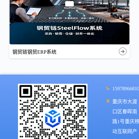
钢贸链钢贸ERP系统
1597896681
重庆市大渡
口区春晖南
路1号重庆
动互联网产