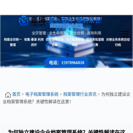
告别纸质档案混乱，实现全生命周期智能管理！
壹心软件 博纳众长
档案管理行业资讯
全宗管理 · 全生命周期 · 安全合规 · 高效利用
档案全宗统一
收集-著录-利用
四性保障安全
全文检索秒级
借阅审批留痕
对接业务系统自动
管理
闭环
合规
响应
可溯
归档
电话：15978966810
首页
>
电子档案管理系统
>
档案管理行业资讯
> 为何独立建设企
业档案管理系统？关键性解读在这里！
为何独立建设企业档案管理系统？关键性解读在这