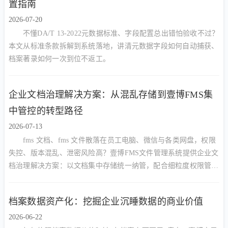
置指南
2026-07-20
不懂DA/T 13-2022元数据标准、字段配置总出错怕验收不过？
本文从标准条款拆解到系统落地，讲清元数据字段如何自动捕获、
档案著录如何一次到位不返工。
企业文档治理解决方案：从混乱存储到壹博FMS集
中管控的转型路径
2026-07-13
fms 文档、fms 文件散落在员工电脑、微信与各类网盘，权限
失控、版本混乱、泄密风险高？壹博FMS文件管理系统提供企业文
档治理解决方案：以文档集中存储统一纳管，配合细粒度权限管
控、审批流转与安全外链，实现谁能看、谁能改、谁能删的精准管
控，让企业文档从混乱走向有序、从资产沉淀走向安全高效利用。
档案数据资产化：挖掘企业沉睡数据的商业价值
2026-06-22