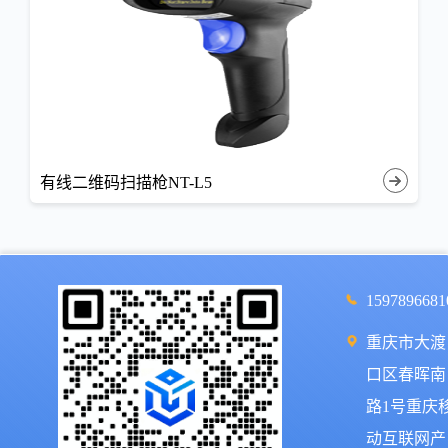
有线二维码扫描枪NT-L5
1597896681
重庆市大渡
口区春晖南
路1号重庆
动互联网产