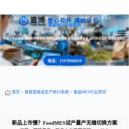
告别手工记录与配料误差，FoodMES让食品生产更安全、更高效！
壹心软件 博纳众长
食品MES行业资讯
透明生产 · 精准追溯 · 智造未来
智能工单自动拆
称重配料精准防
炒制包装平板操
批次全程精准追
低代码灵活定
私有化源码交
分
错
作
溯
制
付
电话：15978966810
首页
>
食智造食品生产执行系统
>
食品MES行业资讯
新品上市慢？FoodMES试产量产无缝切换方案