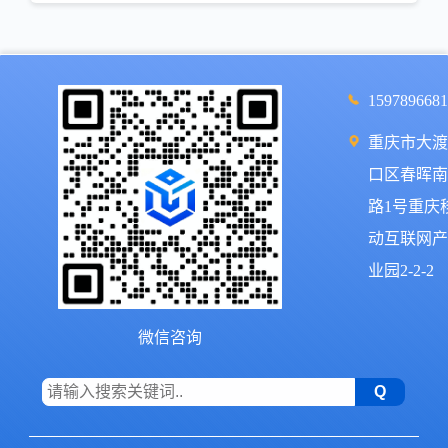
159789668
重庆市大
口区春晖
路1号重庆
动互联网
业园2-2-2
微信咨询