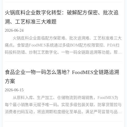
火锅底料企业数字化转型：破解配方保密、批次追
溯、工艺标准三大难题
2026-06-24
火锅底料企业面临配方保密难、批次追溯难、工艺标准难三大
痛点。食智造FoodMES系统通过多级BOM配方权限管控、PDA扫
码投料防错、炒制工艺数字化、一物一码全链路追溯等功能，帮助
火锅底料厂实现降本增效与合规管理的双重目标。
食品企业一物一码怎么落地？FoodMES全链路追溯
方案
2026-06-15
从原料入库、生产加工、仓储物流到终端销售，FoodMES为
每个最小销售单元赋予唯一码。实现多级包装关联、防窜货管控与
消费者扫码互动，将追溯颗粒度细化至单品，满足严苛监管与品牌
营销双重需求。